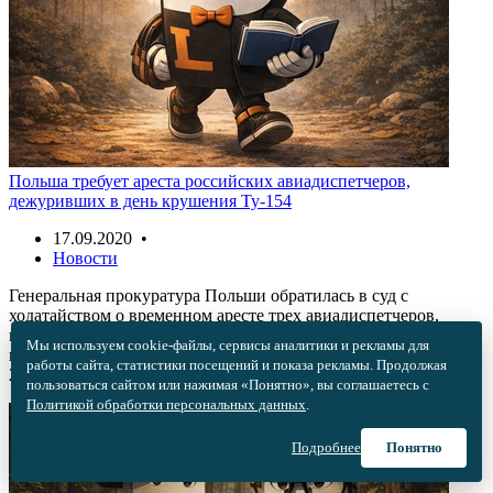
Польша требует ареста российских авиадиспетчеров,
дежуривших в день крушения Ту-154
17.09.2020 •
Новости
Генеральная прокуратура Польши обратилась в суд с
ходатайством о временном аресте трех авиадиспетчеров,
которые работали на аэродроме Смоленск — Северный в день
Мы используем cookie-файлы, сервисы аналитики и рекламы для
крушения самолета президента Леха Качиньского 10 апреля
работы сайта, статистики посещений и показа рекламы. Продолжая
2010 года.
пользоваться сайтом или нажимая «Понятно», вы соглашаетесь с
Политикой обработки персональных данных
.
Подробнее
Понятно