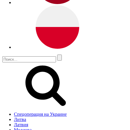
Спецоперация на Украине
Литва
Латвия
Молдова