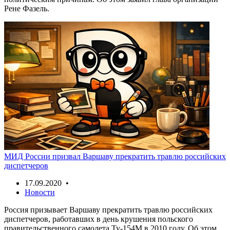
Рене Фазель.
МИД России призвал Варшаву прекратить травлю российских
диспетчеров
17.09.2020 •
Новости
Россия призывает Варшаву прекратить травлю российских
диспетчеров, работавших в день крушения польского
правительственного самолета Ту-154М в 2010 году. Об этом