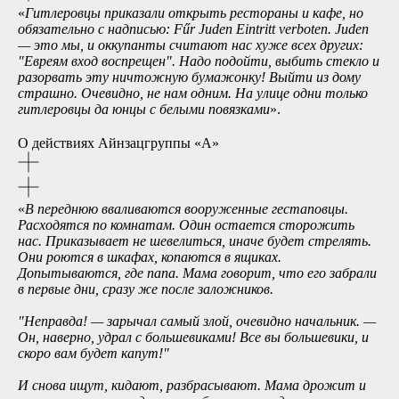
«
Гитлеровцы приказали открыть рестораны и кафе, но
обязательно с надписью: Fűr Juden Eintritt verboten. Juden
— это мы, и оккупанты считают нас хуже всех других:
"Евреям вход воспрещен". Надо подойти, выбить стекло и
разорвать эту ничтожную бумажонку! Выйти из дому
страшно. Очевидно, не нам одним. На улице одни только
гитлеровцы да юнцы с белыми повязками
».
О действиях Айнзацгруппы «А»
«
В переднюю вваливаются вооруженные гестаповцы.
Расходятся по комнатам. Один остается сторожить
нас. Приказывает не шевелиться, иначе будет стрелять.
Они роются в шкафах, копаются в ящиках.
Допытываются, где папа. Мама говорит, что его забрали
в первые дни, сразу же после заложников.
"Неправда! — зарычал самый злой, очевидно начальник. —
Он, наверно, удрал с большевиками! Все вы большевики, и
скоро вам будет капут!"
И снова ищут, кидают, разбрасывают. Мама дрожит и