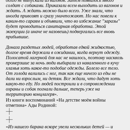
долго не выпускали из вагонов. Затем появилось много
солдат с собаками. Приказали всем выходить из вагонов и
ждать. А ждать можно было всего. Уже знали, что
иногда привозят и сразу уничтожают. Но нас повели к
каким-то сараям и объявили, что во избежание
"
заразы
"
будет проводиться санитарная обработка. Этой
экзекуции (а иначе не назовешь) подвергались все вновь
прибывшие.
Донага раздетых людей, обработав едкой жидкостью,
долгое время держали в ожидании, когда вернут одежду.
Полосатой лагерной для нас не нашлось, поэтому насквозь
промерзшие за ночь люди выбирали из наваленного в кучу
хламья хоть какое-то подобие одежды. Болело все тело.
От голода валились с ног, так как еще ничего из еды не
дали ни взрослым, ни детям. Все ждали, что дадут хоть
какую-то еду. Но людей построили и в сопровождении
охраны и собак погнали дальше, теперь уже на
территорию концлагеря
».
Из книги воспоминаний «На детстве моём войны
отметина» Ады Родиной:
«
Из нашего барака вскоре увели нескольких детей
—
и