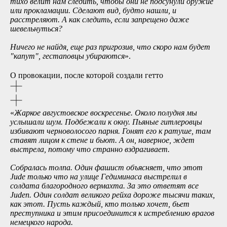
тихо велит нам следить, чтобы они не подсунули оружие
или прокламации. Сделают вид, будто нашли, и
расстреляют. А как следить, если запрещено даже
шевельнуться?
Ничего не найдя, еще раз пригрозив, что скоро нам будет
"капут", гестаповцы убираются
».
О провокации, после которой создали гетто
«
Жаркое августовское воскресенье. Около полудня мы
услышали шум. Подбежали к окну. Пьяные гитлеровцы
избивают черноволосого парня. Гонят его к ратуше, там
ставят лицом к стене и бьют. А он, наверное, ждет
выстрела, потому что странно вздрагивает.
Собралась толпа. Один фашист объясняет, что этот
Jude только что на улице Гедиминаса выстрелил в
солдата благородного вермахта. За это ответят все
Juden. Один солдат великого рейха дороже тысячи таких,
как этот. Пусть каждый, кто только хочет, бьет
преступника и этим присоединится к истреблению врагов
немецкого народа.