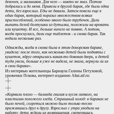
девочек, и мальчиков. Для чего
—
никто не знал. Потом
добрались и до меня. Привели в другой барак, где были одни
дети, без взрослых. Еды не давали. Затем повели еще в
один барак, который поразил множеством всяких
приспособлений, особенно много было трубочек. Дали
выпить белой болтушки из бутылки, положили на кровать
или кушетку. И все, больше ничего не помню. А потом,
когда проснулась, дали еще таблеток - и снова барак. Так
водили несколько раз.
Однажды, когда я снова была в этом донорском бараке,
увидела: после того, как несколько детей были подняты с
кушеток, вдруг открылась какая-то боковая дверь, и детей
туда увели, больше я уже не видела, не знала, вернули ли их
в свои бараки
».
Из интервью жительницы Барнаула Галины Петуховой,
уроженки Пскова, интернет-изданию Altai.aif.ru:
«Кормили плохо
—
баланда гнилая и кусок липкого, на
пластилин похожего хлеба. Страшный холод: в бараках не
было печей, согреться можно было только тесно
прижавшись друг к другу. Взрослых с утра уводили на
работу, дети ждали их возвращения, свернувшись