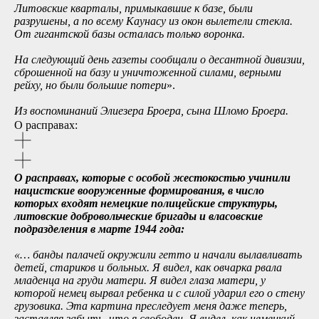
Литовские кварталы, примыкавшие к базе, были
разрушены, а по всему Каунасу из окон вылетели стекла.
От гигантской базы осталась только воронка.
На следующий день газеты сообщали о десантной дивизии,
сброшенной на базу и уничтоженной силами, верными
рейху, но были большие потери
».
Из воспоминаний Элиезера Броера, сына Шломо Броера.
О расправах:
О расправах, которые с особой жестокостью учинили
нацистские вооруженные формирования, в число
которых входят немецкие полицейские структуры,
литовские добровольческие бригады и власовские
подразделения в марте 1944 года:
«… банды палачей окружили гетто и начали вылавливать
детей, стариков и больных. Я видел, как овчарка рвала
младенца на груди матери. Я видел глаза матери, у
которой немец вырвал ребенка и с силой ударил его о стену
грузовика. Эта картина преследует меня даже теперь,
заставляя забыть, что я свободен. Я видел, как немецкий