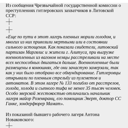
Из сообщения Чрезвычайной государственной комиссии о
преступлениях гитлеровских захватчиков в Литовской
ССР:
«Еще по пути в этот лагерь пленных морили голодом, и
многих из них
привозили мертвыми или в состоянии
сильного истощения. Как показали свидетели, литовский
партизан Маргялис и жители г. Алитуса, при выгрузке
военнопленных из вагонов немцы расстреливали на месте
всех неспособных двигаться дальше. Военнопленные были
размещены в конюшнях, где они зачастую замерзали, так
как у них было отобрано все обмундирование. Гитлеровцы
открывали по пленным стрельбу из пулеметов и
автоматов. В этом лагере № 133 погибло от расстрелов,
голода, холода и сыпного тифа не менее 35 тысяч человек.
Особо зверской жестокостью отличались начальник
лагеря майор Розенкранц, его помощник Эверт, доктор СС
Ганке, зондерфюрер Мамат».
Из показаний бывшего рабочего лагеря Антона
Новаковского: