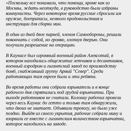
«
Поскольку все понимали, что помощи, кроме как из
Москвы, ждать неоткуда, в руководство были избраны
коммунисты. Через некоторое время русские сбросили им
оружие, боеприпасы, немного продовольствия и
инструкции для сборки мин.
В один из дней двое парней, членов Самообороны, решили
покончить с собой, но громко, хлопнув дверью. Они
получили разрешение на операцию.
В Каунасе был огромный военный район Алексотай, в
котором находились общежитие летчиков и десантников,
военный аэродром и гигантский завод по производству
бомб, снабжавший группу Армий
"
Север
"
. Среди
работающих там евреев были и эти ребята.
Во время работы они собрали взрыватель и в конце
рабочего дня спрятались под грудой взрывчатки. При
выходе работников не считали. Колонну рабочих провели
через весь Каунас до гетто и только там обнаружили,
что двоих не хватает. Объявили тревогу, но было уже
поздно. Выйдя из своего укрытия, рабочие собрали мину и
взорвали ее вместе с гигантским количеством взрывчатки,
которое находилось на заводе.