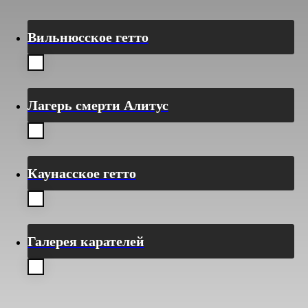
Вильнюсское гетто
Лагерь смерти Алитус
Каунасское гетто
Галерея карателей