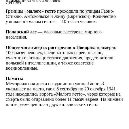
примерно 30 тысяч человек.
ЛИТВА
Границы
«малого» гетто
проходили по улицам Гаоно-
Стиклю, Антокольскё и Жиду (Еврейской). Количество
узников в «малом гетто» — 10 тысяч человек.
Понарский лес
— массовые расстрелы мирного
населения.
Общее число жертв расстрелов в Понарах:
примерно
100 тысяч человек, среди которых евреи, цыгане,
участники антинацистского движения, представители
польской интеллигенции, а также советские
военнопленные.
Память:
Мемориальная доска на здании по улице Гаоно, 3.
указывает на место, где с 6 сентября по 29 октября 1941
года находились ворота «Малого гетто», через которые на
смерть было отправлено более 11 тысяч евреев. На нижней
плите размещен план двух вильнюсских гетто.