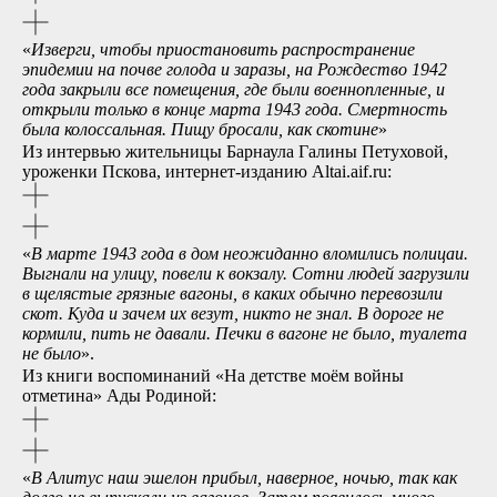
«
Изверги, чтобы приостановить распространение
эпидемии на почве голода и заразы, на Рождество 1942
года закрыли все помещения, где были военнопленные, и
открыли только в конце марта 1943 года. Смертность
была колоссальная. Пищу бросали, как скотине
»
Из интервью жительницы Барнаула Галины Петуховой,
уроженки Пскова, интернет-изданию Altai.aif.ru:
«
В марте 1943 года в дом неожиданно вломились полицаи.
Выгнали на улицу, повели к вокзалу. Сотни людей загрузили
в щелястые грязные вагоны, в каких обычно перевозили
скот. Куда и зачем их везут, никто не знал. В дороге не
кормили, пить не давали. Печки в вагоне не было, туалета
не было
».
Из книги воспоминаний «На детстве моём войны
отметина» Ады Родиной:
«
B Алитус наш эшелон прибыл, наверное, ночью, так как