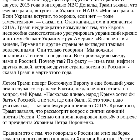
августе 2015 года в интервью NBC Дональд Трамп заявил, что
ему все равно, вступит ли Украина в НАТО. «Мне все равно.
Если Украина вступит, то хорошо, если нет — тоже
замечательно», — сказал он. Став кандидатом в президенты
США, Трамп неоднократно возмущался тем, что Европа
неспособна самостоятельно урегулировать украинский кризис
и потому сбывает Украину с рук Америке. «Вы знаете, вы
видели, Германия и другие страны не выглядели такими
вовлеченными. Они только говорили "Мы должны
остановить" и ничего не делали. Все происходило между
нами и Россией. Почему так? По факту — из-за газа, нефти и
других вещей, которые другие страны хотели от России», -
сказал Трамп в марте этого года.
Летом Трамп поверг Восточную Европу в еще больший ужас,
чем в случае со странами Балтии, не дав четкого ответа на
вопрос, чей Крым. «Насколько я знаю, народ Крыма хотел бы
быть с Россией, а не там, где они были. И это тоже надо
учитывать», — заявил будущий президент США. Кроме того,
Трамп заявлял, что рассмотрит вопрос о снятии санкций
против России. Осенью он проигнорировал просьбу о встрече
от президента Украины Петра Порошенко.
Сравним это с тем, что говорила о России на этих выборах
команда проигравшего кандидата Хиллари Клинтон. Россия,