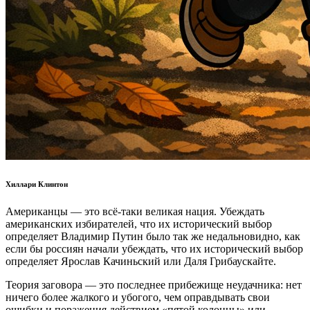
Хиллари Клинтон
Американцы — это всё-таки великая нация. Убеждать
американских избирателей, что их исторический выбор
определяет Владимир Путин было так же недальновидно, как
если бы россиян начали убеждать, что их исторический выбор
определяет Ярослав Качиньский или Даля Грибаускайте.
Теория заговора — это последнее прибежище неудачника: нет
ничего более жалкого и убогого, чем оправдывать свои
ошибки и поражения действием «пятой колонны» или