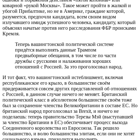
коварной «рукой Москвы». Такое может пройти в жалкой и
убогой Прибалтике, но не в Америке, граждане которой,
разумеется, предпочли кандидата, всем своим видом
излучавшего имидж успешного человека, кандидату, который
объяснял начатые против него расследования ФБР происками
Кремля.
Теперь вашингтонской политической системе
придётся выполнять данные Трампом
предвыборные обещания, в том числе по части
дружбы с русскими и налаживания хороших
отношений с Россией. За это проголосовал народ.
И тот факт, что вашингтонский истеблишмент, включая
республиканское его крыло, в большинстве своём
придерживается совсем других представлений об отношениях
с Россией, в данном случае ничего не меняет. Британский
политический класс в абсолютном большинстве своём тоже
был за сохранение членства Великобритании в составе ЕС. Но
британский народ проголосовал за Brexit, и ничего не
поделаешь: теперь правительство Терезы Мэй (выступавшей
за членство Британии в ЕС) обеспечивает процесс выхода
Соединенного королевства из Евросоюза. Так решило
большинство, и волю большинства элитам, если они не хотят
социального взрыва, приходится выполнять.