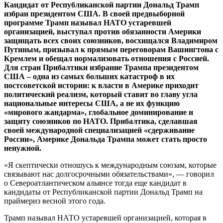
Кандидат от Республиканской партии Дональд Трамп
избран президентом США. В своей предвыборной
программе Трамп называл НАТО устаревшей
организацией, выступал против обязанности Америки
защищать всех своих союзников, восхищался Владимиром
Путиным, призывал к прямым переговорам Вашингтона с
Кремлем и обещал нормализовать отношения с Россией.
Для стран Прибалтики избрание Трампа президентом
США – одна из самых больших катастроф в их
постсоветской истории: к власти в Америке приходит
политический реализм, который ставит во главу угла
национальные интересы США, а не их функцию
«мирового жандарма», глобальное доминирование и
защиту союзников по НАТО. Прибалтика, сделавшая
своей международной специализацией «сдерживание
России», Америке Дональда Трампа может стать просто
ненужной.
«Я скептически отношусь к международным союзам, которые
связывают нас долгосрочными обязательствами», — говорил
о Североатлантическом альянсе тогда еще кандидат в
кандидаты от Республиканской партии Дональд Трамп на
праймериз весной этого года.
Трамп называл НАТО устаревшей организацией, которая в