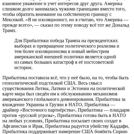
взаимное уважение и учет интересов друг друга. Америка
слишком долго занималась чужими границами вместо того,
чтобы обратить внимание на собственную границу с
Мексикой. «Я не изоляционист, но я считаю, что Америка —
прежде всего», — сказал по этому поводу всё тот же Дональд
Трамп.
Для Прибалтики победа Трампа на президентских
выборах и превращение политического реализма и
тем более изоляционизма в новый мейнстрим
американской внешней политики является одной
из самых больших катастроф в её постсоветской
истории.
Прибалтика поставила всё, что у неё было, на то, чтобы быть
геополитической подстилкой США. Весь смысл
существования Литвы, Латвии и Эстонии на политической
карте мира был сведён им к обслуживанию механизмов
американского глобального доминирования. Прибалтика за
вхождение Украины и Грузии в НАТО, Прибалтика —
драйвер «Восточного партнёрства», Прибалтика — плацдарм
против «русской угрозы», Прибалтика готова быть в НАТО
на любых условиях, Прибалтика посылает своих солдат в
Афганистан и Ирак, Прибалтика радуется убийству Каддафи,
Прибалтика поддерживает намерение США бомбить Сирию