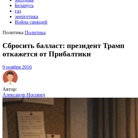
Беларусь
газ
энергетика
Война санкций
Политика
Политика
Сбросить балласт: президент Трамп
откажется от Прибалтики
9 ноября 2016
Автор:
Александр Носович