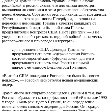
Дональда Трампа на помощь странам Балтии в случае
российской агрессии, сказав, что для начала посмотрит,
выполняли ли союзники в этом регионе свои обязательства
перед Америкой. Соратники республиканца шли еще дальше.
«Эстония — это окрестности Петербурга, — заявил на
церемонии номинации Трампа в качестве кандидата от
Республиканской партии бывший глава Палаты
представителей Конгресса США Ньют Грингрич, — я не
уверен, что стал бы рисковать ядерной войной из-за места,
расположенного в пригороде Петербурга».
Для президента США Дональда Трампа не
представляет ценности «сдерживающая Россию»
восточноевропейская «буферная зона»: для него
представляет ценность сама Россия и прямой
диалог с её лидером Владимиром Путиным.
«Если бы США поладили с Россией, это было бы совсем
неплохо», — говорил избирателям новый американский
лидер.
Трамп много лет открыто восхищался Путиным и тем, как
Россия выбралась из катастрофы, постигшей её в начале 1990-
х годов. «Коль речь идет о Путине, то он определенно
является очень сильным лидером для России. Он гораздо
более сильный лидер, чем наш», — говорил Трамп на