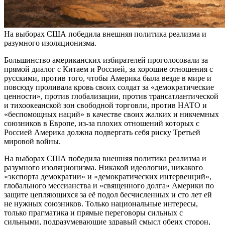
На выборах США победила внешняя политика реализма и
разумного изоляционизма.
Большинство американских избирателей проголосовали за
прямой диалог с Китаем и Россией, за хорошие отношения с
русскими, против того, чтобы Америка была везде в мире и
повсюду проливала кровь своих солдат за «демократические
ценности», против глобализации, против трансатлантической
и тихоокеанской зон свободной торговли, против НАТО и
«беспомощных наций» в качестве своих жалких и никчемных
союзников в Европе, из-за плохих отношений которых с
Россией Америка должна подвергать себя риску Третьей
мировой войны.
На выборах США победила внешняя политика реализма и
разумного изоляционизма. Никакой идеологии, никакого
«экспорта демократии» и «демократических интервенций»,
глобального мессианства и «священного долга» Америки по
защите цепляющихся за её подол бесчисленных и сто лет ей
не нужных союзников. Только национальные интересы,
только прагматика и прямые переговоры сильных с
сильными, подразумевающие здравый смысл обеих сторон,