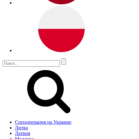
Спецоперация на Украине
Литва
Латвия
Молдова