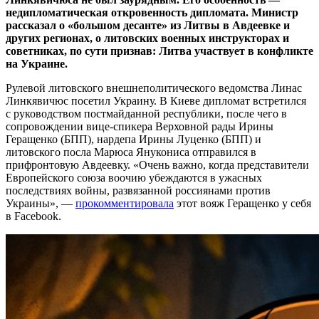
недипломатическая откровенность дипломата. Министр
рассказал о «большом десанте» из Литвы в Авдеевке и
других регионах, о литовских военных инструкторах и
советниках, по сути признав: Литва участвует в конфликте
на Украине.
Рулевой литовского внешнеполитического ведомства Линас
Линкявичюс посетил Украину. В Киеве дипломат встретился
с руководством постмайданной республики, после чего в
сопровождении вице-спикера Верховной рады Ирины
Геращенко (БПП), нардепа Ирины Луценко (БПП) и
литовского посла Марюса Янукониса отправился в
прифронтовую Авдеевку. «Очень важно, когда представители
Европейского союза воочию убеждаются в ужасных
последствиях войны, развязанной россиянами против
Украины», —
прокомментировала
этот вояж Геращенко у себя
в Facebook.