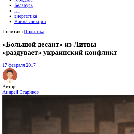
Беларусь
газ
энергетика
Война санкций
Политика
Политика
«Большой десант» из Литвы
«раздувает» украинский конфликт
17 февраля 2017
Автор:
Андрей Стариков