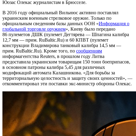
Юозас Олекас журналистам в Брюсселе.
В 2016 году официальный Вильнюс активно поставлял
украинским военным стрелковое оружие. Только по
официальным сведениям базы данных ООН «
Информация о
глобальной торговле оружием
», Киеву было передано
86 пулеметов ДШК (пулемет Дегтярева — Шпагина калибра
12,7 мм — прим. RuBaltic.Ru) и 60 КПВТ (пулемет
конструкции Владимирова танковый калибра 14,5 мм —
прим. RuBaltic.Ru). Кроме того, по
сообщениям
информагентства Reuters, в прошлом году Литва
предоставила украинским товарищам 150 тонн боеприпасов,
в основном патроны калибра 5,45 для различных
модификаций автомата Калашникова. «Для борьбы за
территориальную целостность и защиту своих ценностей», —
откомментировал эти поставки экс-министр обороны Олекас.