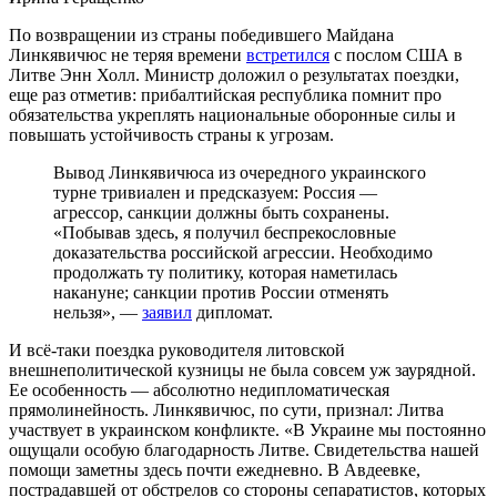
По возвращении из страны победившего Майдана
Линкявичюс не теряя времени
встретился
с послом США в
Литве Энн Холл. Министр доложил о результатах поездки,
еще раз отметив: прибалтийская республика помнит про
обязательства укреплять национальные оборонные силы и
повышать устойчивость страны к угрозам.
Вывод Линкявичюса из очередного украинского
турне тривиален и предсказуем: Россия —
агрессор, санкции должны быть сохранены.
«Побывав здесь, я получил беспрекословные
доказательства российской агрессии. Необходимо
продолжать ту политику, которая наметилась
накануне; санкции против России отменять
нельзя», —
заявил
дипломат.
И всё-таки поездка руководителя литовской
внешнеполитической кузницы не была совсем уж заурядной.
Ее особенность — абсолютно недипломатическая
прямолинейность. Линкявичюс, по сути, признал: Литва
участвует в украинском конфликте. «В Украине мы постоянно
ощущали особую благодарность Литве. Свидетельства нашей
помощи заметны здесь почти ежедневно. В Авдеевке,
пострадавшей от обстрелов со стороны сепаратистов, которых