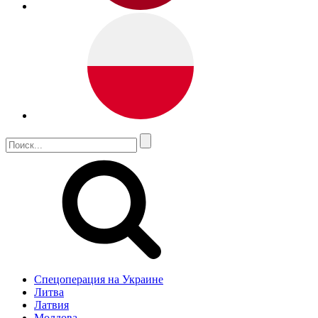
Спецоперация на Украине
Литва
Латвия
Молдова