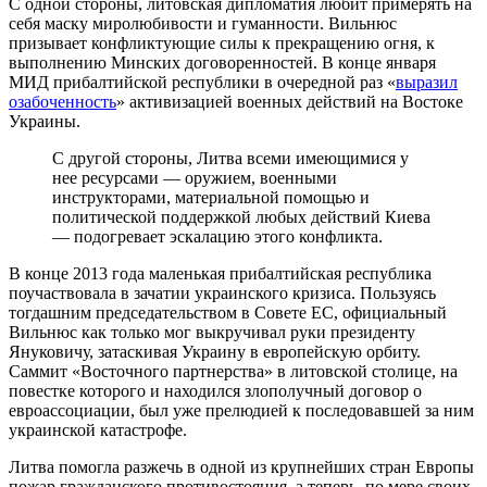
С одной стороны, литовская дипломатия любит примерять на
себя маску миролюбивости и гуманности. Вильнюс
призывает конфликтующие силы к прекращению огня, к
выполнению Минских договоренностей. В конце января
МИД прибалтийской республики в очередной раз «
выразил
озабоченность
» активизацией военных действий на Востоке
Украины.
С другой стороны, Литва всеми имеющимися у
нее ресурсами — оружием, военными
инструкторами, материальной помощью и
политической поддержкой любых действий Киева
— подогревает эскалацию этого конфликта.
В конце 2013 года маленькая прибалтийская республика
поучаствовала в зачатии украинского кризиса. Пользуясь
тогдашним председательством в Совете ЕС, официальный
Вильнюс как только мог выкручивал руки президенту
Януковичу, затаскивая Украину в европейскую орбиту.
Саммит «Восточного партнерства» в литовской столице, на
повестке которого и находился злополучный договор о
евроассоциации, был уже прелюдией к последовавшей за ним
украинской катастрофе.
Литва помогла разжечь в одной из крупнейших стран Европы
пожар гражданского противостояния, а теперь, по мере своих