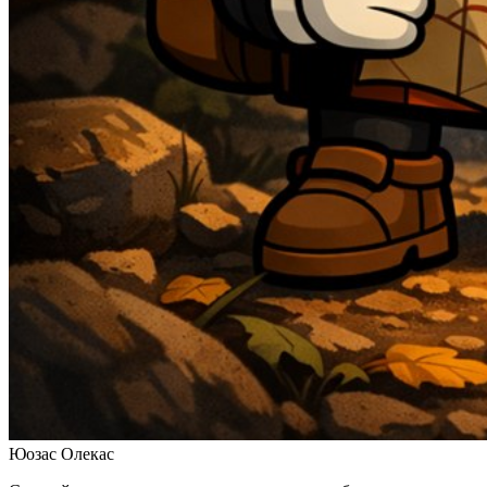
Юозас Олекас