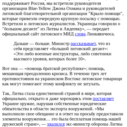
поддерживает Россия, мы встретили руководителя
организации Blue-Yellow Джона Охмана и руководителей
литовской благотворительной организации "Крыло помощи",
которые привезли очередную крупную посылку с помощью.
Встретили и литовских журналистов. Украинцы говорили о
"большом десанте" из Литвы в Авдеевку», — передает
официальный сайт литовского МИД
слова
Линкявичюса.
Дальше — больше. Министр
рассказывает
, что из
себя представляет «большой литовский десант»:
«Это либо военные инструкторы, либо советники
высокого уровня, которых более 10».
Вот она — «помощь братской республике»; помощь,
мешающая преодолению кризиса. В течении трех лет
противостояния на украинском Востоке литовские товарищи
как могут помогают этому конфликту не затухать.
Так, Литва стала единственной страной в мире, которая
официально, открыто и даже хорохорясь этим
поставляет
Украине оружие, нарушая собственные юридические
обязательства в области экспорта вооружений. «Мы
выполнили свое обещание и в ответ на просьбу предоставили
элементы вооружения… это была бесплатная помощь нашей
дружеской стране», —
хвалился
экс-министр обороны Литвы