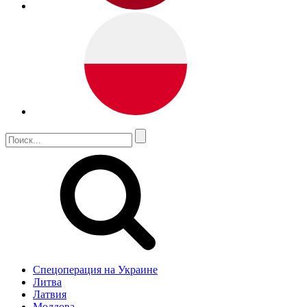
Спецоперация на Украине
Литва
Латвия
Молдова