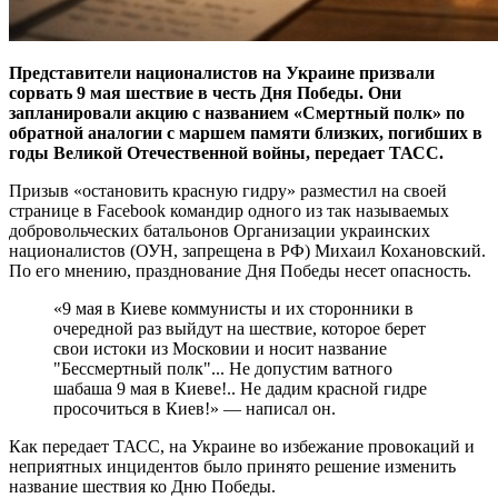
Представители националистов на Украине призвали
сорвать 9 мая шествие в честь Дня Победы. Они
запланировали акцию с названием «Смертный полк» по
обратной аналогии с маршем памяти близких, погибших в
годы Великой Отечественной войны, передает ТАСС.
Призыв «остановить красную гидру» разместил на своей
странице в Facebook командир одного из так называемых
добровольческих батальонов Организации украинских
националистов (ОУН, запрещена в РФ) Михаил Кохановский.
По его мнению, празднование Дня Победы несет опасность.
«9 мая в Киеве коммунисты и их сторонники в
очередной раз выйдут на шествие, которое берет
свои истоки из Московии и носит название
"Бессмертный полк"... Не допустим ватного
шабаша 9 мая в Киеве!.. Не дадим красной гидре
просочиться в Киев!» — написал он.
Как передает ТАСС, на Украине во избежание провокаций и
неприятных инцидентов было принято решение изменить
название шествия ко Дню Победы.