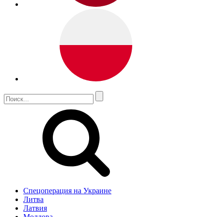
Спецоперация на Украине
Литва
Латвия
Молдова