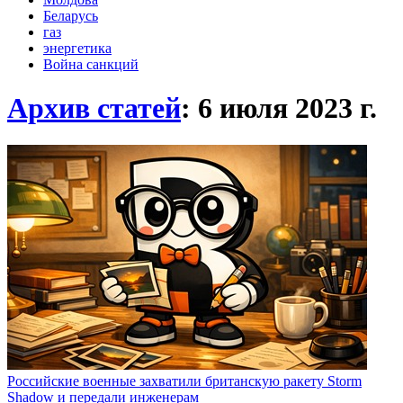
Беларусь
газ
энергетика
Война санкций
Архив статей
: 6 июля 2023
г.
Российские военные захватили британскую ракету Storm
Shadow и передали инженерам