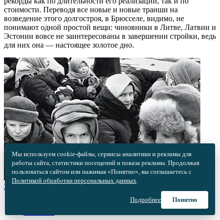
рекорды как по длительности его реализации, так и по
стоимости. Переводя все новые и новые транши на
возведение этого долгостроя, в Брюсселе, видимо, не
понимают одной простой вещи: чиновники в Литве, Латвии и
Эстонии вовсе не заинтересованы в завершении стройки, ведь
для них она — настоящее золотое дно.
Мы используем cookie-файлы, сервисы аналитики и рекламы для
работы сайта, статистики посещений и показа рекламы. Продолжая
пользоваться сайтом или нажимая «Понятно», вы соглашаетесь с
Политикой обработки персональных данных
.
Зачем бандеровцы похищали детей у мирных жителей?
Подробнее
Понятно
06.07.2023 •
Контекст