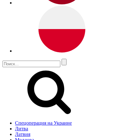
Спецоперация на Украине
Литва
Латвия
Молдова