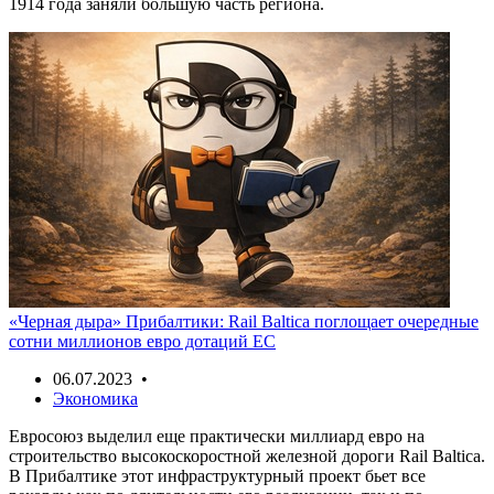
1914 года заняли большую часть региона.
«Черная дыра» Прибалтики: Rail Baltica поглощает очередные
сотни миллионов евро дотаций ЕС
06.07.2023 •
Экономика
Евросоюз выделил еще практически миллиард евро на
строительство высокоскоростной железной дороги Rail Baltica.
В Прибалтике этот инфраструктурный проект бьет все