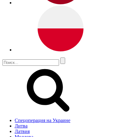
Спецоперация на Украине
Литва
Латвия
Молдова