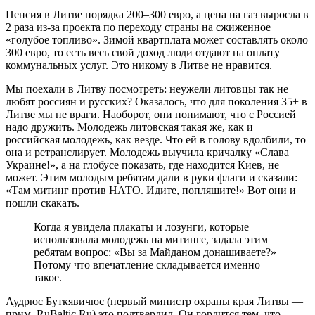
Пенсия в Литве порядка 200–300 евро, а цена на газ выросла в
2 раза из-за проекта по переходу страны на сжиженное
«голубое топливо». Зимой квартплата может составлять около
300 евро, то есть весь свой доход люди отдают на оплату
коммунальных услуг. Это никому в Литве не нравится.
Мы поехали в Литву посмотреть: неужели литовцы так не
любят россиян и русских? Оказалось, что для поколения 35+ в
Литве мы не враги. Наоборот, они понимают, что с Россией
надо дружить. Молодежь литовская такая же, как и
российская молодежь, как везде. Что ей в голову вдолбили, то
она и ретранслирует. Молодежь выучила кричалку «Слава
Украине!», а на глобусе показать, где находится Киев, не
может. Этим молодым ребятам дали в руки флаги и сказали:
«Там митинг против НАТО. Идите, попляшите!» Вот они и
пошли скакать.
Когда я увидела плакаты и лозунги, которые
использовала молодежь на митинге, задала этим
ребятам вопрос: «Вы за Майданом донашиваете?»
Потому что впечатление складывается именно
такое.
Аудрюс Буткявичюс (первый министр охраны края Литвы —
прим. RuBaltic.Ru) это подтвердил. Он гордится тем, что