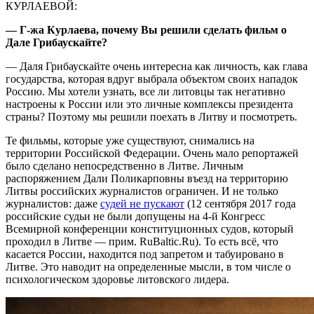
КУРЛАЕВОЙ:
— Г‑жа Курлаева, почему Вы решили сделать фильм о
Дале Грибаускайте?
— Даля Грибаускайте очень интересна как личность, как глава
государства, которая вдруг выбрала объектом своих нападок
Россию. Мы хотели узнать, все ли литовцы так негативно
настроены к России или это личные комплексы президента
страны? Поэтому мы решили поехать в Литву и посмотреть.
Те фильмы, которые уже существуют, снимались на
территории Российской Федерации. Очень мало репортажей
было сделано непосредственно в Литве. Личным
распоряжением Дали Поликарповны въезд на территорию
Литвы российских журналистов ограничен. И не только
журналистов: даже
судей не пускают
(12 сентября 2017 года
российские судьи не были допущены на 4‑й Конгресс
Всемирной конференции конституционных судов, который
проходил в Литве — прим. RuBaltic.Ru). То есть всё, что
касается России, находится под запретом и табуировано в
Литве. Это наводит на определенные мысли, в том числе о
психологическом здоровье литовского лидера.