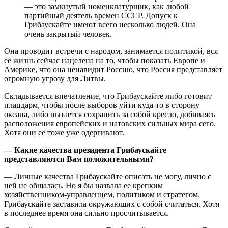
— это замкнутый номенклатурщик, как любой
партийный деятель времен СССР. Допуск к
Грибаускайте имеют всего несколько людей. Она
очень закрытый человек.
Она проводит встречи с народом, занимается политикой, вся
ее жизнь сейчас нацелена на то, чтобы показать Европе и
Америке, что она ненавидит Россию, что Россия представляет
огромную угрозу для Литвы.
Складывается впечатление, что Грибаускайте либо готовит
плацдарм, чтобы после выборов уйти куда-то в сторону
океана, либо пытается сохранить за собой кресло, добиваясь
расположения европейских и натовских сильных мира сего.
Хотя они ее тоже уже одергивают.
— Какие качества президента Грибаускайте
представляются Вам положительными?
— Личные качества Грибаускайте описать не могу, лично с
ней не общалась. Но я бы назвала ее крепким
хозяйственником-управленцем, политиком и стратегом.
Грибаускайте заставила окружающих с собой считаться. Хотя
в последнее время она сильно просчитывается.