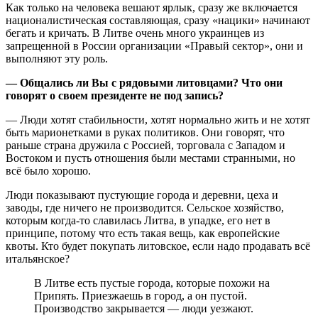
Как только на человека вешают ярлык, сразу же включается
националистическая составляющая, сразу «нацики» начинают
бегать и кричать. В Литве очень много украинцев из
запрещенной в России организации «Правый сектор», они и
выполняют эту роль.
— Общались ли Вы с рядовыми литовцами? Что они
говорят о своем президенте не под запись?
— Люди хотят стабильности, хотят нормально жить и не хотят
быть марионетками в руках политиков. Они говорят, что
раньше страна дружила с Россией, торговала с Западом и
Востоком и пусть отношения были местами странными, но
всё было хорошо.
Люди показывают пустующие города и деревни, цеха и
заводы, где ничего не производится. Сельское хозяйство,
которым когда-то славилась Литва, в упадке, его нет в
принципе, потому что есть такая вещь, как европейские
квоты. Кто будет покупать литовское, если надо продавать всё
итальянское?
В Литве есть пустые города, которые похожи на
Припять. Приезжаешь в город, а он пустой.
Производство закрывается — люди уезжают.