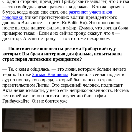
С одной стороны, президент Грибаускайте заявляет, что Литва
— это свободная демократическая держава. В то же время в
6 утра, когда люди еще спят, она
разгоняет участников
голодовки
(пикет протестующих вблизи президентского
дворца в Вильнюсе — прим. RuBaltic.Ru). Это произошло
после выхода нашего фильма в эфир. Думаю, что логика была
примерно такая: «Если я их сейчас трону, скажут, что я —
диктатор. А если не трону — то это тоже нехорошо».
— Политические оппоненты режима Грибаускайте, у
которых Вы брали интервью для фильма, испытывают
страх перед литовским президентом?
— Те, с кем я общалась, — это люди, которым больше нечего
терять. Тот же
Зигмас Вайшвила
. Вайшвила сейчас подает в
суд по поводу того вреда, который был нанесен стране
правительством Литвы. Это серьезный человек, подписант
Акта независимости, у него есть неприкосновенность. Восемь
лет своей жизни он посвятил изучению биографии
Грибаускайте. Он не боится уже.