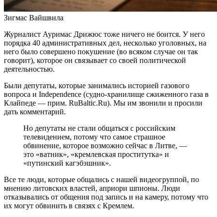
Зигмас Вайшвила
Журналист Ауримас Дрижюс тоже ничего не боится. У него
порядка 40 административных дел, несколько уголовных, на
него было совершено покушение (во всяком случае он так
говорит), которое он связывает со своей политической
деятельностью.
Были депутаты, которые занимались историей газового
вопроса и Independence (судно-хранилище сжиженного газа в
Клайпеде — прим. RuBaltic.Ru). Мы им звонили и просили
дать комментарий.
Но депутаты не стали общаться с российским
телевидением, потому что самое страшное
обвинение, которое возможно сейчас в Литве, —
это «ватник», «кремлевская проститутка» и
«путинский кагэбэшник».
Все те люди, которые общались с нашей видеогруппой, по
мнению литовских властей, априори шпионы. Люди
отказывались от общения под запись и на камеру, потому что
их могут обвинить в связях с Кремлем.