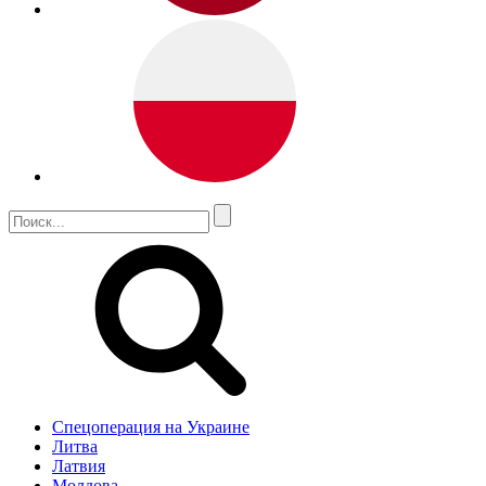
Спецоперация на Украине
Литва
Латвия
Молдова