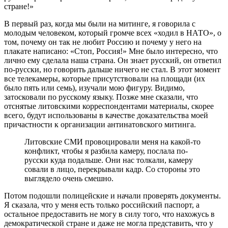
стране!»
В первый раз, когда мы были на митинге, я говорила с
молодым человеком, который громче всех «ходил в НАТО», о
том, почему он так не любит Россию и почему у него на
плакате написано: «Стоп, Россия!» Мне было интересно, что
лично ему сделала наша страна. Он знает русский, он ответил
по-русски, но говорить дальше ничего не стал. В этот момент
все телекамеры, которые присутствовали на площади (их
было пять или семь), изучали мою фигуру. Видимо,
затосковали по русскому языку. Позже мне сказали, что
отснятые литовскими корреспондентами материалы, скорее
всего, будут использованы в качестве доказательства моей
причастности к организации антинатовского митинга.
Литовские СМИ провоцировали меня на какой-то
конфликт, чтобы я разбила камеру, послала по-
русски куда подальше. Они нас толкали, камеру
совали в лицо, перекрывали кадр. Со стороны это
выглядело очень смешно.
Потом подошли полицейские и начали проверять документы.
Я сказала, что у меня есть только российский паспорт, а
остальное предоставить не могу в силу того, что нахожусь в
демократической стране и даже не могла представить, что у