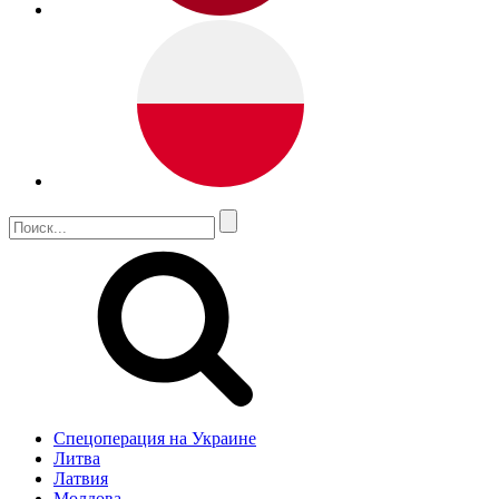
Спецоперация на Украине
Литва
Латвия
Молдова