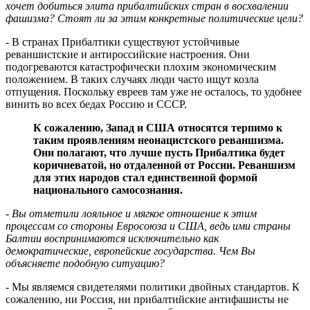
хочет добиться элита прибалтийских стран в восхвалении
фашизма? Стоят ли за этим конкретные политические цели?
- В странах Прибалтики существуют устойчивые
реваншистские и антироссийские настроения. Они
подогреваются катастрофически плохим экономическим
положением. В таких случаях люди часто ищут козла
отпущения. Поскольку евреев там уже не осталось, то удобнее
винить во всех бедах Россию и СССР.
К сожалению, Запад и США относятся терпимо к
таким проявлениям неонацистского реваншизма.
Они полагают, что лучше пусть Прибалтика будет
коричневатой, но отдаленной от России. Реваншизм
для этих народов стал единственной формой
национального самосознания.
- Вы отметили лояльное и мягкое отношение к этим
процессам со стороны Евросоюза и США, ведь ими страны
Балтии воспринимаются исключительно как
демократические, европейские государства. Чем Вы
объясняете подобную ситуацию?
- Мы являемся свидетелями политики двойных стандартов. К
сожалению, ни Россия, ни прибалтийские антифашисты не