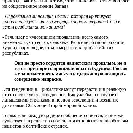
прикладывают усилий к тому, чтобы повлиять в этом вопросе
на общественное мнение Запада.
- Справедлива ли позиция России, которая критикует
прибалтийскую элиту за глорификацию ветеранов СС и в
целом реабилитацию нацизма?
- Речь идет о чудовищном проявлении всего самого
низменного, что есть в человеке. Речь идет о глорификации
худших форм людоедства и мерзости в прибалтийских
республиках.
Они не просто гордятся нацистским прошлым, но и
хотят претворить прошлый опыт в будущем. Россия
же занимает очень мягкую и сдержанную позицию -
совершенно напрасно.
Эти тенденции в Прибалтике могут перерасти и в реальную
стратегическую угрозу для нее. Как уже было в случае с
латышскими стрелками в период революции и всеми их
дивизиями СС в ходе Второй мировой войны.
Только если международное сообщество очнется, то все же
существует перспектива изменения отношения к пособникам
нацистов в балтийских странах.