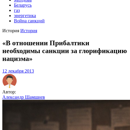
Беларусь
газ
энергетика
Война санкций
История
История
«В отношении Прибалтики
необходимы санкции за глорификацию
нацизма»
12 декабря 2013
Автор:
Александр Шамшиев