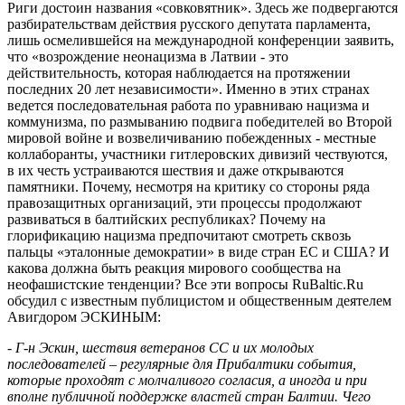
Риги достоин названия «совковятник». Здесь же подвергаются
разбирательствам действия русского депутата парламента,
лишь осмелившейся на международной конференции заявить,
что «возрождение неонацизма в Латвии - это
действительность, которая наблюдается на протяжении
последних 20 лет независимости». Именно в этих странах
ведется последовательная работа по уравниваю нацизма и
коммунизма, по размыванию подвига победителей во Второй
мировой войне и возвеличиванию побежденных - местные
коллаборанты, участники гитлеровских дивизий чествуются,
в их честь устраиваются шествия и даже открываются
памятники. Почему, несмотря на критику со стороны ряда
правозащитных организаций, эти процессы продолжают
развиваться в балтийских республиках? Почему на
глорификацию нацизма предпочитают смотреть сквозь
пальцы «эталонные демократии» в виде стран ЕС и США? И
какова должна быть реакция мирового сообщества на
неофашистские тенденции? Все эти вопросы RuBaltic.Ru
обсудил с известным публицистом и общественным деятелем
Авигдором ЭСКИНЫМ:
- Г-н Эскин, шествия ветеранов СС и их молодых
последователей – регулярные для Прибалтики события,
которые проходят с молчаливого согласия, а иногда и при
вполне публичной поддержке властей стран Балтии. Чего