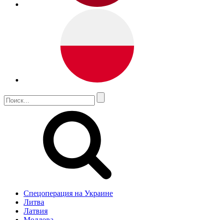
Спецоперация на Украине
Литва
Латвия
Молдова