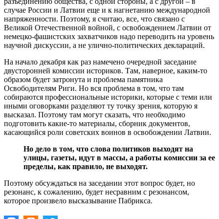
разъединению общества, с одной стороны, а с другой – в
случае России и Латвии еще и к нагнетанию международной
напряженности. Поэтому, я считаю, все, что связано с
Великой Отечественной войной, с освобождением Латвии от
немецко-фашистских захватчиков надо переводить на уровень
научной дискуссии, а не улично-политических деклараций.
На начало декабря как раз намечено очередной заседание
двусторонней комиссии историков. Там, наверное, каким-то
образом будет затронута и проблема памятника
Освободителям Риги. Но вся проблема в том, что там
собираются профессиональные историки, которые с теми или
иными оговорками разделяют ту точку зрения, которую я
высказал. Поэтому там могут сказать, что необходимо
подготовить какие-то материалы, сборник документов,
касающийся роли советских воинов в освобождении Латвии.
Но дело в том, что слова политиков выходят на
улицы, газеты, идут в массы, а работы комиссии за ее
пределы, как правило, не выходят.
Поэтому обсуждаться на заседании этот вопрос будет, но
резонанс, к сожалению, будет несравним с резонансом,
которое произвело высказывание Пабрикса.