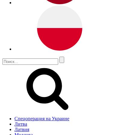
Спецоперация на Украине
Литва
Латвия
Молдова