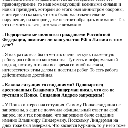
правонарушение, то наш командующий военными силами и
новый президент, который до этого был министром обороны,
в интервью сказали, что это было малозначительное
нарушение, на которое даже не стоит обращать внимание. Так
что не могу сказать, что такое возможно.
- Подозреваемые являются гражданами Российской
Федерации, помогает ли консульство РФ в Латвии в этом
деле?
- Я как раз хотела бы отметить очень четкую, слаженную
работу российского консульства. Тут есть и неформальный
подход, потому что они все время со мной на связи,
интересуются этим делом и посетили ребят. То есть работа
действительно достойная.
- Какова ситуация со свиданиями? Однопартиец
арестованных Владимир Линдерман писал, что его не
пустили к Попко. Свидания Андрею запрещены?
- У Попко интересная ситуация. Самому Попко свидания не
запрещены, я еще не получила официальный ответ на свой
запрос, но я так понимаю, что запрещено было свидание
именно Владимиру Линдерману. Поскольку Линдерман на
днях тоже был задержан. Что касается Куркина, то у него тоже