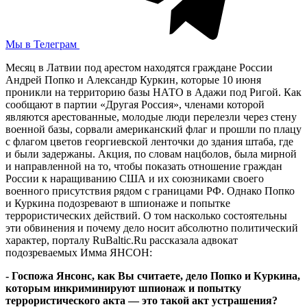
Мы в Телеграм
Месяц в Латвии под арестом находятся граждане России
Андрей Попко и Александр Куркин, которые 10 июня
проникли на территорию базы НАТО в Адажи под Ригой. Как
сообщают в партии «Другая Россия», членами которой
являются арестованные, молодые люди перелезли через стену
военной базы, сорвали американский флаг и прошли по плацу
с флагом цветов георгиевской ленточки до здания штаба, где
и были задержаны. Акция, по словам нацболов, была мирной
и направленной на то, чтобы показать отношение граждан
России к наращиванию США и их союзниками своего
военного присутствия рядом с границами РФ. Однако Попко
и Куркина подозревают в шпионаже и попытке
террористических действий. О том насколько состоятельны
эти обвинения и почему дело носит абсолютно политический
характер, порталу RuBaltic.Ru рассказала адвокат
подозреваемых Имма ЯНСОН:
- Госпожа Янсонс, как Вы считаете, дело Попко и Куркина,
которым инкриминируют шпионаж и попытку
террористического акта — это такой акт устрашения?