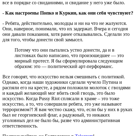
все в порядке со свиданиями, и свидание у него уже было.
- Как настроены Попко и Куркин, как они себя чувствуют?
- Ребята, действительно, молодцы и ни на что не жалуются.
Они, наверное, понимали, что их задержат. Вчера и сегодня
они давали показания, хотя ранее отказывались. Сделали это
для того, чтобы донести свой замысел.
Потому что они пытались устно донести, да и в
листовках было написано, что произошедшее — это
мирный протест. Я бы сформулировала следующим
образом: это — политический арт-перформанс.
Все говорят, что искусство нельзя смешивать с политикой.
Однако, когда наши художники сделали чучело Путина и
распяли его на кресте, а рядом положили молоток с гвоздями
и каждый желающий мог вбить свой гвоздь, это было
искусство. Когда Pussy Riot сплясали в храме – это тоже
искусство, а то, что совершили ребята, это уже называют
терроризмом?! Я вам честно скажу, что, если бы у них в руках
был не георгиевский флаг, а радужный, то никаких
уголовных дел не было бы, разве что административная
ответственность.