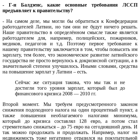
- Г-н Балдзенс, какие основные требования ЛССП
предъявляет к правительству?
- На самом деле, мы могли бы обратиться к Конфедерации
работодателей Латвии, но там они не будут ничего решать.
Наше правительство в определённом смысле также является
работодателем для, например, полицейских, пожарников,
медиков, педагогов и т.д. Поэтому первое требование к
нашему правительству заключается в том, чтобы повысить им
зарплату, тем более, что экономическое развитие латвийского
государства не просто вернулось к докризисной ситуации, а в
значительной степени улучшилось. Иными словами, средства
на повышение зарплат у Латвии – есть.
Сейчас же ситуация такова, что мы так и не
достигли того уровня зарплат, который был до
финансового кризиса 2008 — 2010 гг.
Второй момент. Мы требуем предусмотренного законом
снижения подоходного налога на один процентный пункт, а
также повышения необлагаемого налогами минимума,
который до кризиса составлял 128 евро, а потом стал
стремительно снижаться – до 75 евро на сегодняшний день. И
так можно продолжать и продолжать. Например, налог на
недвижимость тоже негативно отразился на покупательной