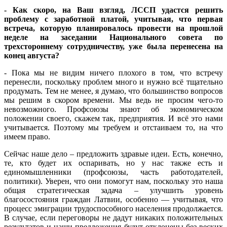
- Как скоро, на Ваш взгляд, ЛССП удастся решить
проблему с заработной платой, учитывая, что первая
встреча, которую планировалось провести на прошлой
неделе на заседании Национального совета по
трехстороннему сотрудничеству, уже была перенесена на
конец августа?
- Пока мы не видим ничего плохого в том, что встречу
перенесли, поскольку проблем много и нужно всё тщательно
продумать. Тем не менее, я думаю, что большинство вопросов
мы решим в скором времени. Мы ведь не просим чего-то
невозможного. Профсоюзы знают об экономическом
положении своего, скажем так, предприятия. И всё это нами
учитывается. Поэтому мы требуем и отстаиваем то, на что
имеем право.
Сейчас наше дело – предложить здравые идеи. Есть, конечно,
те, кто будет их оспаривать, но у нас также есть и
единомышленники (профсоюзы, часть работодателей,
политики). Уверен, что они помогут нам, поскольку это наша
общая стратегическая задача – улучшить уровень
благосостояния граждан Латвии, особенно — учитывая, что
процесс эмиграции трудоспособного населения продолжается.
В случае, если переговоры не дадут никаких положительных
результатов и наши предложения будут отклонены без веских