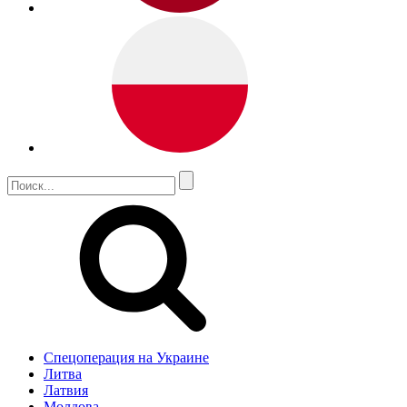
Спецоперация на Украине
Литва
Латвия
Молдова