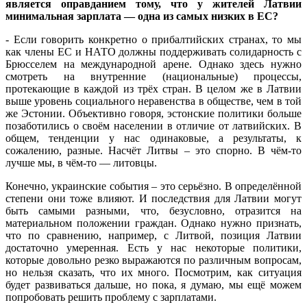
является оправданием тому, что у жителей Латвии
минимальная зарплата — одна из самых низких в ЕС?
- Если говорить конкретно о прибалтийских странах, то мы
как члены ЕС и НАТО должны поддерживать солидарность с
Брюсселем на международной арене. Однако здесь нужно
смотреть на внутренние (национальные) процессы,
протекающие в каждой из трёх стран. В целом же в Латвии
выше уровень социального неравенства в обществе, чем в той
же Эстонии. Объективно говоря, эстонские политики больше
позаботились о своём населении в отличие от латвийских. В
общем, тенденции у нас одинаковые, а результаты, к
сожалению, разные. Насчёт Литвы – это спорно. В чём-то
лучше мы, в чём-то — литовцы.
Конечно, украинские события – это серьёзно. В определённой
степени они тоже влияют. И последствия для Латвии могут
быть самыми разными, что, безусловно, отразится на
материальном положении граждан. Однако нужно признать,
что по сравнению, например, с Литвой, позиция Латвии
достаточно умеренная. Есть у нас некоторые политики,
которые довольно резко выражаются по различным вопросам,
но нельзя сказать, что их много. Посмотрим, как ситуация
будет развиваться дальше, но пока, я думаю, мы ещё можем
попробовать решить проблему с зарплатами.