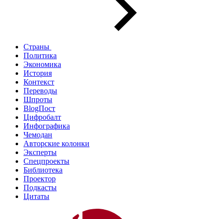
Страны
Политика
Экономика
История
Контекст
Переводы
Шпроты
BlogПост
Цифробалт
Инфографика
Чемодан
Авторские колонки
Эксперты
Спецпроекты
Библиотека
Проектор
Подкасты
Цитаты