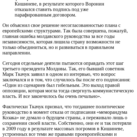
Кишиневе, в результате которого Воронин
отказался ставить подпись под уже
парафированным договором.
Он объяснил свое решение несогласованностью плана с
европейскими структурами. Так была совершена, пожалуй,
главная ошибка молдавского руководства за все годы
независимости, которая лишила страну возможности не
только объединиться, но и развиваться в правильном
направлении.
Сегодня отдельные деятели пытаются оправдать этот шаг
третьего президента Молдовы. Так, его бывший советник
Марк Ткачук заявил в одном из интервью, что вопрос
заключался и в том, что случилось бы после его подписания:
«Один из сценариев был гибельным. Это выход правой
оппозиции, которая могла тогда свергнуть коммунистическую
власть. И все закончилось бы очень печально».
Фактически Ткачук признал, что тогдашнее политическое
руководство в момент отказа от подписания «меморандума
Козака» не думало о будущем страны, а переживало лишь о
сохранении своей власти. Собственно, они ее и так потеряли
в 2009 году в результате массовых погромов в Кишиневе,
устроенных все теми же правыми проевропейскими и