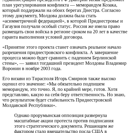
план урегулирования конфликта — меморандум Козака,
который поддержали на обоих берегах Днестра. Согласно
этому документу, Молдова должна была стать
«асимметричной федерацией», в которой Приднестровье и
Гагаузия получали особый статус. Россия же имела право
размещать свои войска в регионе сроком на 20 лет в качестве
гаранта выполнения условий договора.
«Принятие этого проекта станет означать реальное начало
разрешения приднестровского конфликта. А завершение
процесса можно будет сравнить с падением Берлинской
стены», — заявил тогдашний президент Молдовы Владимир
Воронин в ноябре 2003 года.
Его визави из Тирасполя Игорь Смирнов также высоко
оценил его значение: «Мы обязательно подпишем
меморандум, это точно. Я, по крайней мере, готов. Хотя
представляю, какую на себя беру ответственность. Но знаю,
что результатом будет стабильность Приднестровской
Молдавской Республики».
Однако прорумынская оппозиция развернула
масштабные акции протеста против подписания
этого стратегического документа. Решающем же
фактором стало вмешательство посла США в