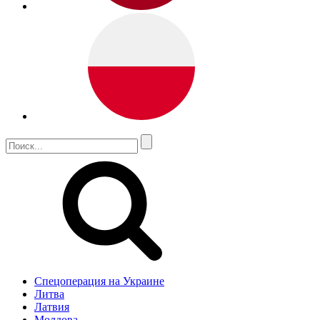
Спецоперация на Украине
Литва
Латвия
Молдова