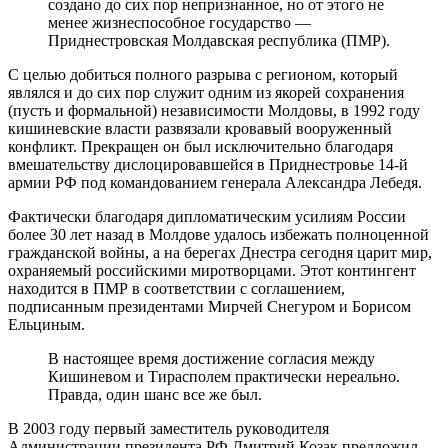
создано до сих пор непризнанное, но от этого не
менее жизнеспособное государство —
Приднестровская Молдавская республика (ПМР).
С целью добиться полного разрыва с регионом, который
являлся и до сих пор служит одним из якорей сохранения
(пусть и формальной) независимости Молдовы, в 1992 году
кишиневские власти развязали кровавый вооруженный
конфликт. Прекращен он был исключительно благодаря
вмешательству дислоцировавшейся в Приднестровье 14-й
армии РФ под командованием генерала Александра Лебедя.
Фактически благодаря дипломатическим усилиям России
более 30 лет назад в Молдове удалось избежать полноценной
гражданской войны, а на берегах Днестра сегодня царит мир,
охраняемый российскими миротворцами. Этот контингент
находится в ПМР в соответствии с соглашением,
подписанным президентами Мирчей Снегуром и Борисом
Ельциным.
В настоящее время достижение согласия между
Кишиневом и Тирасполем практически нереально.
Правда, один шанс все же был.
В 2003 году первый заместитель руководителя
Администрации президента РФ Дмитрий Козак предложил