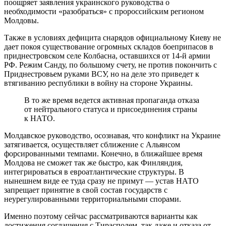
поощряет заявления украинского руководства о
необходимости «разобраться» с пророссийским регионом
Молдовы.
Также в условиях дефицита снарядов официальному Киеву не
дает покоя существование огромных складов боеприпасов в
приднестровском селе Колбасна, оставшихся от 14-й армии
РФ. Режим Санду, по большому счету, не против покончить с
Приднестровьем руками ВСУ, но на деле это приведет к
втягиванию республики в войну на стороне Украины.
В то же время ведется активная пропаганда отказа
от нейтрального статуса и присоединения страны
к НАТО.
Молдавское руководство, осознавая, что конфликт на Украине
затягивается, осуществляет сближение с Альянсом
форсированными темпами. Конечно, в ближайшее время
Молдова не сможет так же быстро, как Финляндия,
интегрироваться в евроатлантические структуры. В
нынешнем виде ее туда сразу не примут — устав НАТО
запрещает принятие в свой состав государств с
неурегулированными территориальными спорами.
Именно поэтому сейчас рассматриваются варианты как
достижения соглашения с Тирасполем, так даже и отказа от