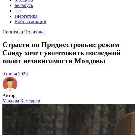
Беларусь
газ
энергетика
Война санкций
Политика
Политика
Страсти по Приднестровью: режим
Санду хочет уничтожить последний
оплот независимости Молдовы
9 июля 2023
Автор:
Максим Камеррер