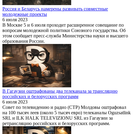
Россия и Беларусь намерены развивать совместные
молодежные проекты
6 июля 2023
В Москве 5 и 6 июля проходит расширенное совещание по
вопросам молодежной политики Союзного государства. Об
этом сообщает пресс-служба Министерства науки и высшего
образования России.
В Гагаузии оштрафованы два телеканала за трансляцию
российских и белорусских программ
6 июля 2023
Совет по телевидению и радио (СТР) Молдовы оштрафовал
на 100 тысяч леев (около 5 тысяч евро) телеканалы Oguzsatlink
SRL и ILK HALK TELEVIZIONU SRL из Гагаузии за
ретрансляцию российских и белорусских программ.