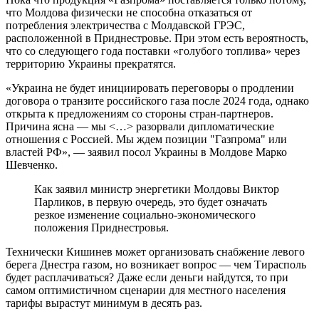
что Молдова физически не способна отказаться от
потребления электричества с Молдавской ГРЭС,
расположенной в Приднестровье. При этом есть вероятность,
что со следующего года поставки «голубого топлива» через
территорию Украины прекратятся.
«Украина не будет инициировать переговоры о продлении
договора о транзите российского газа после 2024 года, однако
открыта к предложениям со стороны стран-партнеров.
Причина ясна — мы <…> разорвали дипломатические
отношения с Россией. Мы ждем позиции "Газпрома" или
властей РФ», — заявил посол Украины в Молдове Марко
Шевченко.
Как заявил министр энергетики Молдовы Виктор
Парликов, в первую очередь, это будет означать
резкое изменение социально-экономического
положения Приднестровья.
Технически Кишинев может организовать снабжение левого
берега Днестра газом, но возникает вопрос — чем Тирасполь
будет расплачиваться? Даже если деньги найдутся, то при
самом оптимистичном сценарии для местного населения
тарифы вырастут минимум в десять раз.