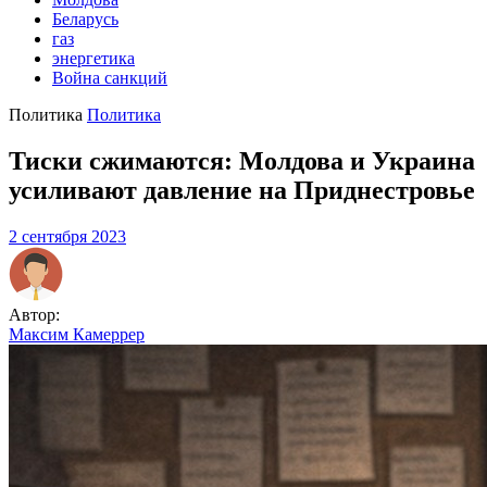
Беларусь
газ
энергетика
Война санкций
Политика
Политика
Тиски сжимаются: Молдова и Украина
усиливают давление на Приднестровье
2 сентября 2023
Автор:
Максим Камеррер