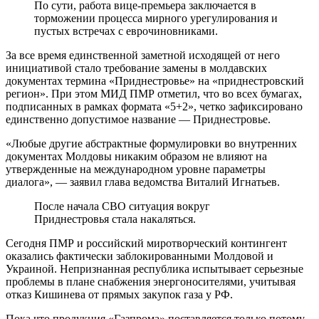
По сути, работа вице-премьера заключается в
торможении процесса мирного урегулирования и
пустых встречах с еврочиновниками.
За все время единственной заметной исходящей от него
инициативой стало требование замены в молдавских
документах термина «Приднестровье» на «приднестровский
регион». При этом МИД ПМР отметил, что во всех бумагах,
подписанных в рамках формата «5+2», четко зафиксировано
единственно допустимое название — Приднестровье.
«Любые другие абстрактные формулировки во внутренних
документах Молдовы никаким образом не влияют на
утвержденные на международном уровне параметры
диалога», — заявил глава ведомства Виталий Игнатьев.
После начала СВО ситуация вокруг
Приднестровья стала накаляться.
Сегодня ПМР и российский миротворческий контингент
оказались фактически заблокированными Молдовой и
Украиной. Непризнанная республика испытывает серьезные
проблемы в плане снабжения энергоносителями, учитывая
отказ Кишинева от прямых закупок газа у РФ.
Пока что продукция «Газпрома» поставляется только потому,