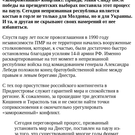
победы на президентских выборах поставила этот процесс
на паузу. Сегодня непризнанная республика является
костью в горле не только для Молдовы, но и для Украины.
И та, и другая не скрывают своих намерений от нее
избавиться.
Спустя пару лет после провозглашения в 1990 году
независимости ПМР на ее территории начались вооруженные
столкновения, которые, к счастью, были достаточно быстро
остановлены благодаря усилиям 14-й армии РФ. Именно
расквартированные на тот момент в непризнанной
республике войска под командованием генерала Александра
Лебедя положили конец братоубийственной войне между
правым и левым берегами Днестра.
С тех пор присутствие российского контингента в
Приднестровье служит гарантией мира и спокойствия в
регионе. К сожалению, за прошедшие три десятилетия
Кишинев и Тирасполь так и не смогли найти точки
соприкосновения и окончательно урегулировать
«замороженный» конфликт.
Сегодня переговорный процесс, призванный
установить мир на Днестре, поставлен на паузу из-
за того, что существовавший многие годы формат