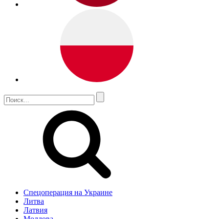
Спецоперация на Украине
Литва
Латвия
Молдова