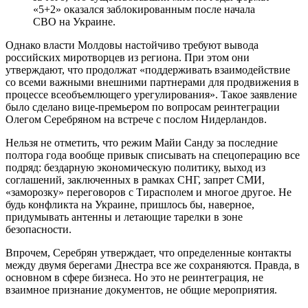
«5+2» оказался заблокированным после начала
СВО на Украине.
Однако власти Молдовы настойчиво требуют вывода
российских миротворцев из региона. При этом они
утверждают, что продолжат «поддерживать взаимодействие
со всеми важными внешними партнерами для продвижения в
процессе всеобъемлющего урегулирования». Такое заявление
было сделано вице-премьером по вопросам реинтеграции
Олегом Серебряном на встрече с послом Нидерландов.
Нельзя не отметить, что режим Майи Санду за последние
полтора года вообще привык списывать на спецоперацию все
подряд: бездарную экономическую политику, выход из
соглашений, заключенных в рамках СНГ, запрет СМИ,
«заморозку» переговоров с Тирасполем и многое другое. Не
будь конфликта на Украине, пришлось бы, наверное,
придумывать антенны и летающие тарелки в зоне
безопасности.
Впрочем, Серебрян утверждает, что определенные контакты
между двумя берегами Днестра все же сохраняются. Правда, в
основном в сфере бизнеса. Но это не реинтеграция, не
взаимное признание документов, не общие мероприятия.