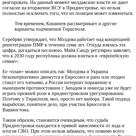
реагировать. На данный момент молдавские власти не дают
согласие на вторжение ВСУ в Приднестровье, но нельзя
полностью исключать того, что их позиция может измениться.
Тем временем, Кишинев рассматривает и другие
варианты подчинения Тирасполя.
Серебрян утверждает, что Молдова работает над концепцией
реинтеграции ПМР в течении семи лет. Откуда взялась эта
цифра, догадаться несложно. Майя Санду регулярно заявляет,
что к 2030 году республика должна влиться в «европейскую
семью».
Ее «план» можно описать так: Молдова и Украина
безальтернативно движутся в Евросоюз и рано или поздно
станут его членами, а Россия потерпит поражение в
нынешнем противостоянии с Западом и никогда уже не будет
играть прежней роли в приднестровском урегулировании.
Поэтому у Тирасполя, мол, просто нет выбора. Такой подход
выработан, понятное дело, при участии Брюсселя и
Вашингтона.
Таким образом, становится очевидным, что судьба
Приднестровья находится в прямой зависимости от хода и
итогов СВО. При этом нельзя забывать, что помимо всего