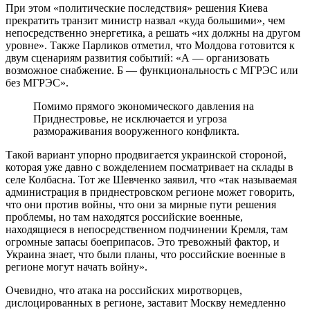
При этом «политические последствия» решения Киева
прекратить транзит министр назвал «куда большими», чем
непосредственно энергетика, а решать «их должны на другом
уровне». Также Парликов отметил, что Молдова готовится к
двум сценариям развития событий: «А — организовать
возможное снабжение. Б — функциональность с МГРЭС или
без МГРЭС».
Помимо прямого экономического давления на
Приднестровье, не исключается и угроза
размораживания вооруженного конфликта.
Такой вариант упорно продвигается украинской стороной,
которая уже давно с вожделением посматривает на склады в
селе Колбасна. Тот же Шевченко заявил, что «так называемая
администрация в приднестровском регионе может говорить,
что они против войны, что они за мирные пути решения
проблемы, но там находятся российские военные,
находящиеся в непосредственном подчинении Кремля, там
огромные запасы боеприпасов. Это тревожный фактор, и
Украина знает, что были планы, что российские военные в
регионе могут начать войну».
Очевидно, что атака на российских миротворцев,
дислоцированных в регионе, заставит Москву немедленно