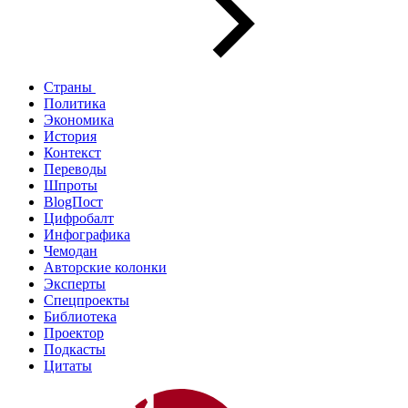
Страны
Политика
Экономика
История
Контекст
Переводы
Шпроты
BlogПост
Цифробалт
Инфографика
Чемодан
Авторские колонки
Эксперты
Спецпроекты
Библиотека
Проектор
Подкасты
Цитаты