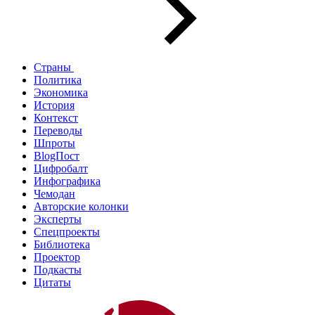
Страны
Политика
Экономика
История
Контекст
Переводы
Шпроты
BlogПост
Цифробалт
Инфографика
Чемодан
Авторские колонки
Эксперты
Спецпроекты
Библиотека
Проектор
Подкасты
Цитаты