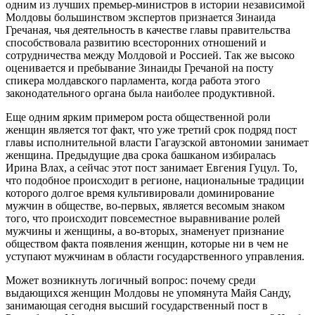
одним из лучших премьер-министров в истории независимой
Молдовы большинством экспертов признается Зинаида
Гречаная, чья деятельность в качестве главы правительства
способствовала развитию всесторонних отношений и
сотрудничества между Молдовой и Россией. Так же высоко
оценивается и пребывание Зинаиды Гречаной на посту
спикера молдавского парламента, когда работа этого
законодательного органа была наиболее продуктивной.
Еще одним ярким примером роста общественной роли
женщин является тот факт, что уже третий срок подряд пост
главы исполнительной власти Гагаузской автономии занимает
женщина. Предыдущие два срока башканом избиралась
Ирина Влах, а сейчас этот пост занимает Евгения Гуцул. То,
что подобное происходит в регионе, национальные традиции
которого долгое время культивировали доминирование
мужчин в обществе, во-первых, является весомым знаком
того, что происходит повсеместное выравнивание ролей
мужчины и женщины, а во-вторых, знаменует признание
обществом факта появления женщин, которые ни в чем не
уступают мужчинам в области государственного управления.
Может возникнуть логичный вопрос: почему среди
выдающихся женщин Молдовы не упомянута Майя Санду,
занимающая сегодня высший государственный пост в