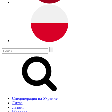
Спецоперация на Украине
Литва
Латвия
Молдова