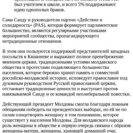
был учителем в школе, и всего 5% поддерживают
идею однополых браков.
Сама Санду и руководители партии «Действие и
солидарность» (PAS), которая формирует парламентское
большинство, являются регулярными участниками
мероприятий сообщества, пропагандирующего
нетрадиционные отношения.
В этом они пользуются поддержкой представителей западных
посольств в Кишиневе и выражают полное пренебрежение
мнением церкви, традиционными устоями молдавского
общества и протестами подавляющего большинства
населения, которое бережно хранит память о совместной
российско-молдавской истории, исповедует православие под
духовным руководством Русской православной церкви,
отстаивает традиционные ценности и выступает против
навязываемой Санду и ее командой неолиберальной повестки.
Действующий президент Молдовы смогла благодаря ложным
обещаниям победить на президентских выборах, но ей не по
силам олицетворять женщину в том понимании, которое
существует у населения Молдовы. Для молдавского народа
роль женщины в обществе в первую очередь связана с образом
женщины-матери, женщины, хранящей домашний очаг,