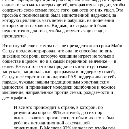
сидит только мать пятерых детей, которая взяла кредит, чтобы
содержать свою семью после того, как отец от них ушел. Эта
просьба о помиловании была единственной надеждой, за
которую цеплялись мать детей и бабушки, на попечении
которых дети находятся. Видимо, их страданий было
недостаточно для того, чтобы достучаться до сердца
президента».
Этот случай еще в самом начале президентского срока Майи
Санду продемонстрировал, что она не способна понять
значение той роли, которую женщина играет не только в
обществе в целом, но и в самой первичной ее ячейке — в
семье. Вместо того чтобы продвигать институт семьи,
запускать национальные программы в поддержку семей,
Санду и ее соратники по партии PAS поддерживают гей-
парады, чуждые нашим традиционным христианским
ценностям, и прививают молодежи ошибочное и ложное
мышление, направленное против семьи, рождаемости и
демографии.
И все это происходит в стране, в которой, по
результатам опроса 89% жителей, до сих пор
высказываются против того, чтобы в их семье был
ребенок нетрадиционной сексуальной
ориентации. В Молдове 92% не желают, чтобы гей