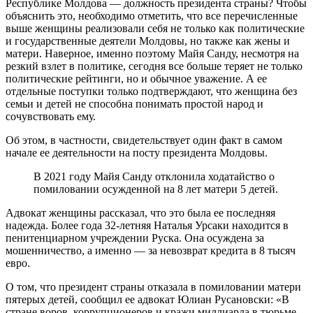
Республике Молдова — должность президента страны? Чтобы
объяснить это, необходимо отметить, что все перечисленные
выше женщины реализовали себя не только как политические
и государственные деятели Молдовы, но также как жены и
матери. Наверное, именно поэтому Майя Санду, несмотря на
резкий взлет в политике, сегодня все больше теряет не только
политические рейтинги, но и обычное уважение. А ее
отдельные поступки только подтверждают, что женщина без
семьи и детей не способна понимать простой народ и
сочувствовать ему.
Об этом, в частности, свидетельствует один факт в самом
начале ее деятельности на посту президента Молдовы.
В 2021 году Майя Санду отклонила ходатайство о
помиловании осужденной на 8 лет матери 5 детей.
Адвокат женщины рассказал, что это была ее последняя
надежда. Более года 32-летняя Наталья Урсаки находится в
пенитенциарном учреждении Руска. Она осуждена за
мошенничество, а именно — за невозврат кредита в 8 тысяч
евро.
О том, что президент страны отказала в помиловании матери
пятерых детей, сообщил ее адвокат Юлиан Русановски: «В
стране воров, коррупционеров и кражи миллиарда в тюрьме