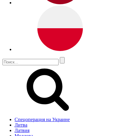
Спецоперация на Украине
Литва
Латвия
Молдова