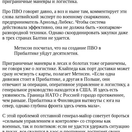
приграничные маневры и логистика.
Про ПВО говорят давно, а воз и ныне там, комментирует эти
слова латвийский эксперт по военному снаряжению,
предприниматель Арнольд Либекс. Чтобы система
действовала эффективно, она не должна быть «зоопарком»
разнородной техники. Однако скоординировать закупки даже
в трех странах Балтии не удается.
Метисон посчитал, что на создание ПВО в
Прибалтике уйдут десятилетия.
Приграничные маневры в лесах и болотах тоже ограничены,
не говоря уже о логистике. Клайпеда как порт доставки может
сразу исчезнуть с карты, полагает Метисен. «Если одна
дивизия стоит в Прибалтике, а другая в Польше, они
отвечают за операции, оперативное управление и логистику, а
генеральное руководство находится в США. И здесь есть
уязвимость. Граница НАТО с Россией гораздо протяженнее,
чем раньше. Прибалтика и Финляндия вытянуты с юга на
север, однако глубина фронта здесь очень мала».
С этой проблемой отставной генерал-майор советует бороться
«сильным управлением и контролем» со стороны как
военных, так и политиков: если не удастся удержать ситуацию
в руках, все свалится в хаос и противник достигнет своих