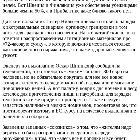
целей. Вот Швеция и Финляндия уже обеспечены убежищами
больше чем на 50%, а в Прибалтике даже близко такого нет.
Датский полковник Питер Нильсен призвал готовить народы
к экстремальным сценариям, организуя тренировки в том
числе для гражданского населения. На это латвийские власти
ответили распространением агитационных материалов про
«72-часовую сумку», в которую должно вместиться столько
«антикризисного снаряжения», что даже здоровый человек не
унесет.
Эксперт по выживанию Оскар Шпицкопф сообщил на
телевидении, что стоимость «сумки» составит 300 евро на
человека, но не обязательно покупать для нее все новое:
фонарик и теплую одежду можно найти дома или в магазине
поношенных вещей. А вот палатку, коврик для ночевки в лесу,
котелок для приготовления пищи и пауэрбанки для зарядки
телефонов все же придется приобрести. Также следует
запастись наличными мелких номиналов, посоветовал он, что
противоречит взятому в ЕС курсу на всяческое выдавливание
наличных из оборота.
Заявления западных «союзников» о том, что «жителям надо
верить в себя и распространять уверенность среди
окружающих» в том, что «здесь все в порядке и все будет