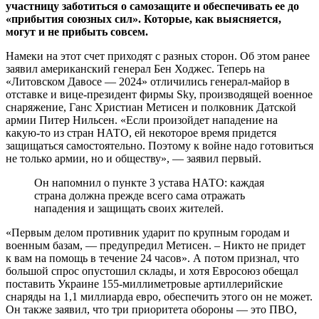
участницу заботиться о самозащите и обеспечивать ее до
«прибытия союзных сил». Которые, как выясняется,
могут и не прибыть совсем.
Намеки на этот счет приходят с разных сторон. Об этом ранее
заявил американский генерал Бен Ходжес. Теперь на
«Литовском Давосе — 2024» отличились генерал-майор в
отставке и вице-президент фирмы Sky, производящей военное
снаряжение, Ганс Христиан Метисен и полковник Датской
армии Питер Нильсен. «Если произойдет нападение на
какую-то из стран НАТО, ей некоторое время придется
защищаться самостоятельно. Поэтому к войне надо готовиться
не только армии, но и обществу», — заявил первый.
Он напомнил о пункте 3 устава НАТО: каждая
страна должна прежде всего сама отражать
нападения и защищать своих жителей.
«Первым делом противник ударит по крупным городам и
военным базам, — предупредил Метисен. – Никто не придет
к вам на помощь в течение 24 часов». А потом признал, что
большой спрос опустошил склады, и хотя Евросоюз обещал
поставить Украине 155-миллиметровые артиллерийские
снаряды на 1,1 миллиарда евро, обеспечить этого он не может.
Он также заявил, что три приоритета обороны — это ПВО,