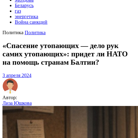
Беларусь
газ
энергетика
Война санкций
Политика
Политика
«Спасение утопающих — дело рук
самих утопающих»: придет ли НАТО
на помощь странам Балтии?
3 апреля 2024
Автор:
Лиза Юшкова