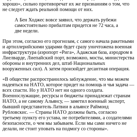
хорошо», сильно противоречат их же признаниям о том, что
не следует ждать реальной помощи от них.
А Бен Ходжес вовсе заявил, что держать рубежи
самостоятельно прибалтам придется не 72 часа, а
две недели.
При этом, согласно его прогнозам, с самого начала ракетными
и артиллерийскими ударами будет сразу уничтожена военная
инфраструктура (аэропорт «Рига», Адажская база, аэродром в
Лиелварде, Лиепайский порт, возможно, мосты, министерства
обороны и внутренних дел, штаб Национальных
вооруженных сил). А затем произойдет десантная операция.
«В обществе распространилось заблуждение, что мы можем
надеяться на НАТО, которое придет на помощь и чья задача —
всех спасти. Но у НАТО нет ни одного солдата.
Военнослужащие, ресурсы и бюджеты принадлежат странам
НАТО, а не самому Альянсу, — заметил военный эксперт,
бывший представитель Латвии в альянсе Раймонд
Рубловскис. — Страны НАТО должны быть, согласно
третьему пункту его устава, не потребителями, а создателями
безопасности, о чем мы забываем. Если мы сами ничего не
делали, не стоит уповать на подмогу со стороны».