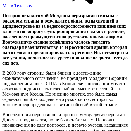
Мы в Телеграм
История независимой Молдовы неразрывно связана с
расколом страны в результате войны, вспыхнувшей в
Приднестровье из-за недоговороспособности кишиневских
властей по вопросу функционирования языков в регионе,
населенном преимущественно русскоязычными людьми.
Вооруженную стадию конфликта удалось погасить
благодаря вмешательству 14-й российской армии, которая
на тот момент дислоцировалась в регионе. Но, несмотря на
все усилия, политическое урегулирование не достигнуто до
сих пор.
В 2003 году стороны были близки к достижению
окончательного соглашения, но президент Молдовы Воронин
под давлением посла США в Кишиневе в последний момент
отказался подписывать итоговый документ, известный как
Меморандум Козака. По мнению многих, это была самая
серьезная ошибка молдавского руководства, которая во
многом предопределила развитие событий в этой стране.
Впоследствии переговорный процесс между двумя берегами
Днестра продолжался, но не был стабильным. Периоды
продвижения по ряду вопросов, в первую очередь касавшихся
решения неотложных проблем, связанных с обеспечением