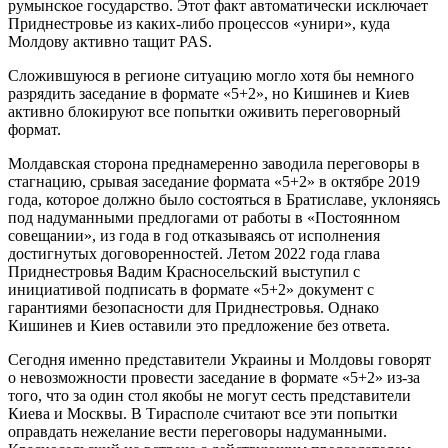
румынское государство. Этот факт автоматически исключает
Приднестровье из каких-либо процессов «унири», куда
Молдову активно тащит PAS.
Сложившуюся в регионе ситуацию могло хотя бы немного
разрядить заседание в формате «5+2», но Кишинев и Киев
активно блокируют все попытки оживить переговорный
формат.
Молдавская сторона преднамеренно заводила переговоры в
стагнацию, срывая заседание формата «5+2» в октябре 2019
года, которое должно было состояться в Братиславе, уклоняясь
под надуманными предлогами от работы в «Постоянном
совещании», из года в год отказываясь от исполнения
достигнутых договоренностей. Летом 2022 года глава
Приднестровья Вадим Красносельский выступил с
инициативой подписать в формате «5+2» документ с
гарантиями безопасности для Приднестровья. Однако
Кишинев и Киев оставили это предложение без ответа.
Сегодня именно представители Украины и Молдовы говорят
о невозможности провести заседание в формате «5+2» из-за
того, что за один стол якобы не могут сесть представители
Киева и Москвы. В Тирасполе считают все эти попытки
оправдать нежелание вести переговоры надуманными.