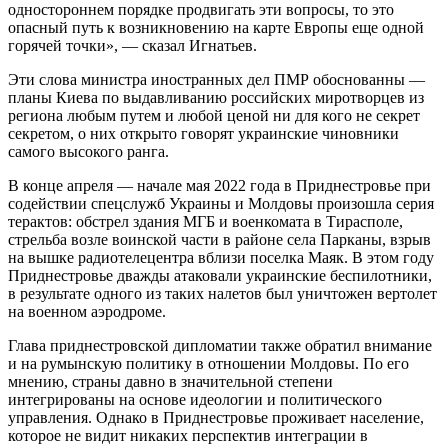
одностороннем порядке продвигать эти вопросы, то это
опасный путь к возникновению на карте Европы еще одной
горячей точки», — сказал Игнатьев.
Эти слова министра иностранных дел ПМР обоснованны —
планы Киева по выдавливанию российских миротворцев из
региона любым путем и любой ценой ни для кого не секрет
секретом, о них открыто говорят украинские чиновники
самого высокого ранга.
В конце апреля — начале мая 2022 года в Приднестровье при
содействии спецслужб Украины и Молдовы произошла серия
терактов: обстрел здания МГБ и военкомата в Тирасполе,
стрельба возле воинской части в районе села Парканы, взрыв
на вышке радиотелецентра вблизи поселка Маяк. В этом году
Приднестровье дважды атаковали украинские беспилотники,
в результате одного из таких налетов был уничтожен вертолет
на военном аэродроме.
Глава приднестровской дипломатии также обратил внимание
и на румынскую политику в отношении Молдовы. По его
мнению, страны давно в значительной степени
интегрированы на основе идеологии и политического
управления. Однако в Приднестровье проживает население,
которое не видит никаких перспектив интеграции в