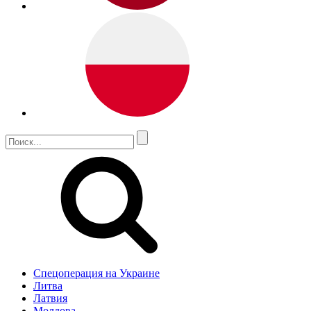
Спецоперация на Украине
Литва
Латвия
Молдова