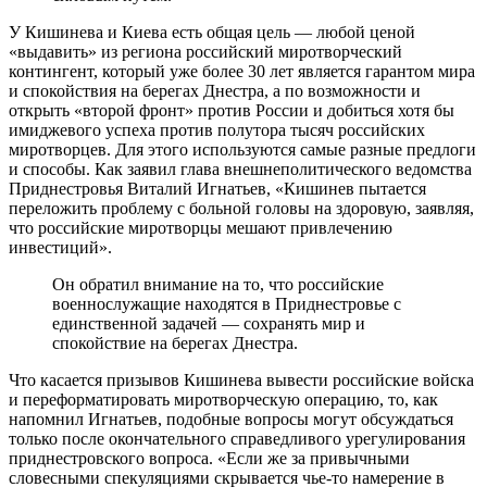
У Кишинева и Киева есть общая цель — любой ценой
«выдавить» из региона российский миротворческий
контингент, который уже более 30 лет является гарантом мира
и спокойствия на берегах Днестра, а по возможности и
открыть «второй фронт» против России и добиться хотя бы
имиджевого успеха против полутора тысяч российских
миротворцев. Для этого используются самые разные предлоги
и способы. Как заявил глава внешнеполитического ведомства
Приднестровья Виталий Игнатьев, «Кишинев пытается
переложить проблему с больной головы на здоровую, заявляя,
что российские миротворцы мешают привлечению
инвестиций».
Он обратил внимание на то, что российские
военнослужащие находятся в Приднестровье с
единственной задачей — сохранять мир и
спокойствие на берегах Днестра.
Что касается призывов Кишинева вывести российские войска
и переформатировать миротворческую операцию, то, как
напомнил Игнатьев, подобные вопросы могут обсуждаться
только после окончательного справедливого урегулирования
приднестровского вопроса. «Если же за привычными
словесными спекуляциями скрывается чье-то намерение в