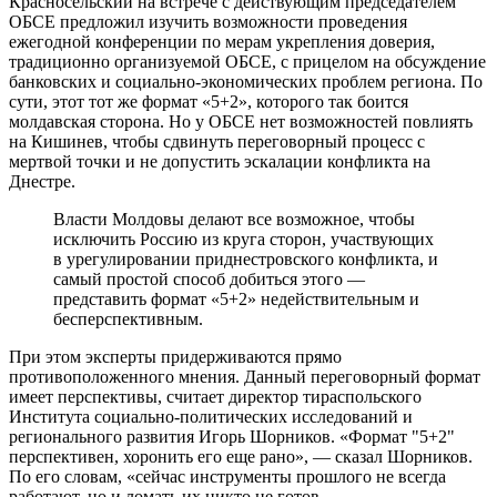
Красносельский на встрече с действующим председателем
ОБСЕ предложил изучить возможности проведения
ежегодной конференции по мерам укрепления доверия,
традиционно организуемой ОБСЕ, с прицелом на обсуждение
банковских и социально-экономических проблем региона. По
сути, этот тот же формат «5+2», которого так боится
молдавская сторона. Но у ОБСЕ нет возможностей повлиять
на Кишинев, чтобы сдвинуть переговорный процесс с
мертвой точки и не допустить эскалации конфликта на
Днестре.
Власти Молдовы делают все возможное, чтобы
исключить Россию из круга сторон, участвующих
в урегулировании приднестровского конфликта, и
самый простой способ добиться этого —
представить формат «5+2» недействительным и
бесперспективным.
При этом эксперты придерживаются прямо
противоположенного мнения. Данный переговорный формат
имеет перспективы, считает директор тираспольского
Института социально-политических исследований и
регионального развития Игорь Шорников. «Формат "5+2"
перспективен, хоронить его еще рано», — сказал Шорников.
По его словам, «сейчас инструменты прошлого не всегда
работают, но и ломать их никто не готов.