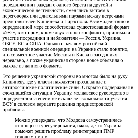
передвижения граждан с одного берега на другой и
экономической деятельности, сменялись застоем в
переговорах или длительными паузами между встречами
представителей Кишинева и Тирасполя. Взаимодействию в
определенной мере способствовал существовавший формат
«5+2», в котором, кроме двух сторон конфликта, принимали
участие посредники и наблюдатели — Россия, Украина,
ОБСЕ, ЕС и США. Однако с началом российской
специальной военной операции на Украине стало понятно,
что совместное участие Москвы и Киева в заседаниях
нереально, а позже украинская сторона вовсе объявила о
выходе из данного формата.
Это решение украинской стороны во многом было на руку
Кишиневу, где у власти находятся прозападные и
антироссийские политические силы. Открыто поддерживая в
сложившейся ситуации Украину, молдавское руководство в
определенной степени не исключает возможности участия
ВСУ в силовом варианте решения приднестровской
проблемы.
Можно утверждать, что Молдова самоустранилась
от процесса урегулирования, ожидая, что Украина
поможет решить проблему реинтеграции ПМР
силовым путем.