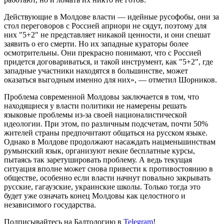
Действующие в Молдове власти — идейные русофобы, они за
стол переговоров с Россией априори не сядут, поэтому для
них "5+2" не представляет никакой ценности, и они спешат
заявить о его смерти. Но их западные кураторы более
осмотрительны. Они прекрасно понимают, что с Россией
придется договариваться, и такой инструмент, как "5+2", где
западные участники находятся в большинстве, может
оказаться выгодным именно для них», — отметил Шорников.
Проблема современной Молдовы заключается в том, что
находящиеся у власти политики не намерены решать
языковые проблемы из-за своей националистической
идеологии. При этом, по различным подсчетам, почти 50%
жителей страны предпочитают общаться на русском языке.
Однако в Молдове продолжают насаждать нацменьшинствам
румынский язык, организуют некие бесплатные курсы,
пытаясь так заретушировать проблему. А ведь текущая
ситуация вполне может снова привести к противостоянию в
обществе, особенно если власти начнут повально закрывать
русские, гагаузские, украинские школы. Только тогда это
будет уже означать конец Молдовы как целостного и
независимого государства.
Подписывайтесь на Балтологию в
Telegram
!