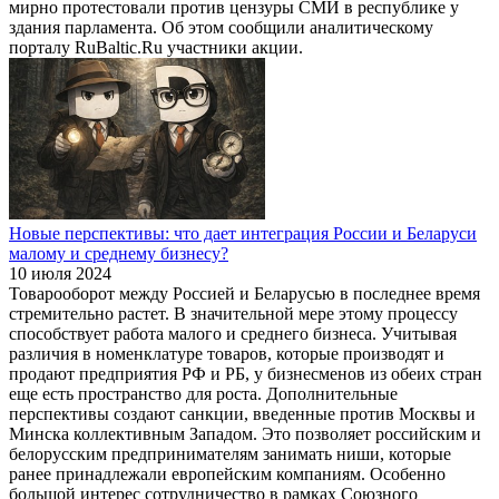
мирно протестовали против цензуры СМИ в республике у
здания парламента. Об этом сообщили аналитическому
порталу RuBaltic.Ru участники акции.
Новые перспективы: что дает интеграция России и Беларуси
малому и среднему бизнесу?
10 июля 2024
Товарооборот между Россией и Беларусью в последнее время
стремительно растет. В значительной мере этому процессу
способствует работа малого и среднего бизнеса. Учитывая
различия в номенклатуре товаров, которые производят и
продают предприятия РФ и РБ, у бизнесменов из обеих стран
еще есть пространство для роста. Дополнительные
перспективы создают санкции, введенные против Москвы и
Минска коллективным Западом. Это позволяет российским и
белорусским предпринимателям занимать ниши, которые
ранее принадлежали европейским компаниям. Особенно
большой интерес сотрудничество в рамках Союзного