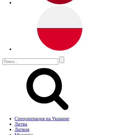
Спецоперация на Украине
Литва
Латвия
Молдова