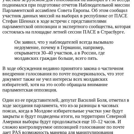
поднимался при подготовке отчетов Наблюдательной миссии
Парламентской ассамблеи Совета Европы. Об этом сообщил
участник данных миссий на выборах в республике от ПАСЕ
Стефан Шеннах в ходе встречи с представителями
парламентской оппозиции и экспертного сообщества, которая
состоялась на площадке летней сессии ПАСЕ в Страсбурге.
Он заявил, что у наблюдателей всегда вызывало
недоумение, почему в Германии, например,
открывается 30–40 участков, а в России, где
молдавских граждан больше, всего пять.
В ходе обсуждения недавно принятого закона о частичном
внедрении голосования по почте подчеркивалось, что этот
документ также не учел интересы всех молдавских
избирателей, хотя на это особо обращала внимание
парламентская оппозиция.
Один из ее представителей, депутат Василий Боля, отметил в
ходе заседания парламента, что из-за разницы в часовых
поясах, когда в Молдове избирательные участки уже будут
закрыты и будут подведены итоги, на территории Северной
Америки выборы будут продолжаться еще 10–12 часов. И
сложно контролируемое оппозицией голосование по почте
дает PAS возможность маневра для манипулирования