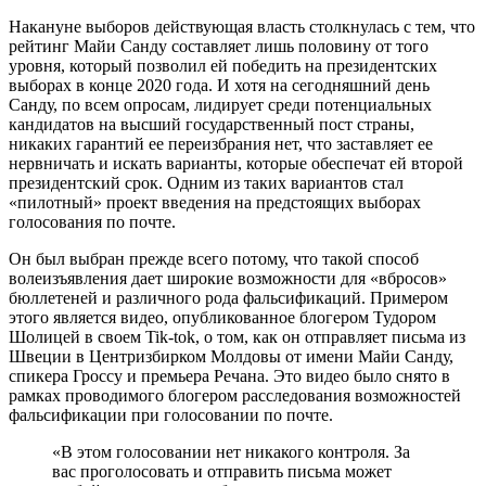
Накануне выборов действующая власть столкнулась с тем, что
рейтинг Майи Санду составляет лишь половину от того
уровня, который позволил ей победить на президентских
выборах в конце 2020 года. И хотя на сегодняшний день
Санду, по всем опросам, лидирует среди потенциальных
кандидатов на высший государственный пост страны,
никаких гарантий ее переизбрания нет, что заставляет ее
нервничать и искать варианты, которые обеспечат ей второй
президентский срок. Одним из таких вариантов стал
«пилотный» проект введения на предстоящих выборах
голосования по почте.
Он был выбран прежде всего потому, что такой способ
волеизъявления дает широкие возможности для «вбросов»
бюллетеней и различного рода фальсификаций. Примером
этого является видео, опубликованное блогером Тудором
Шолицей в своем Tik-tok, о том, как он отправляет письма из
Швеции в Центризбирком Молдовы от имени Майи Санду,
спикера Гроссу и премьера Речана. Это видео было снято в
рамках проводимого блогером расследования возможностей
фальсификации при голосовании по почте.
«В этом голосовании нет никакого контроля. За
вас проголосовать и отправить письма может