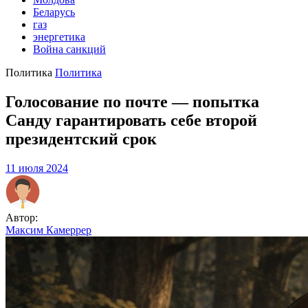
Беларусь
газ
энергетика
Война санкций
Политика
Политика
Голосование по почте — попытка
Санду гарантировать себе второй
президентский срок
11 июля 2024
Автор:
Максим Камеррер