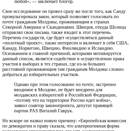
любой», — заключает блогер.
Свое исследование он провел сразу же после того, как Санду
промульгировала закон, который позволяет голосовать по
почте гражданам Молдовы, проживающим в странах
Северной Америки и Скандинавии. Швеция, откуда Шолица
отправлял свои письма, также входит в этот перечень.
Перечень государств, где будет осуществляться данный
«пилотный проект», также интересен и включает в себя США,
Канаду, Норвегию, Швецию, Финляндию и Исландию.
Основанием и главной причиной, которыми мотивируется
данный список, является содействие в осуществлении права
участия в выборах в тех странах, где из-за больших
расстояний проживающим там гражданам Молдовы сложно
добраться до избирательных участков.
Однако при этом голосование по почте, экстренно
вводимое в Молдове, не будет внедрено для
молдавских избирателей в Российской Федерации,
«потому что на территории России идет война»,
заявил соавтор законопроекта, депутат правящей
партии PAS Виталий Гаврук.
Но вскоре он назвал новую причину: «Европейская комиссия
по демократии и праву сказала, что альтернативная форма