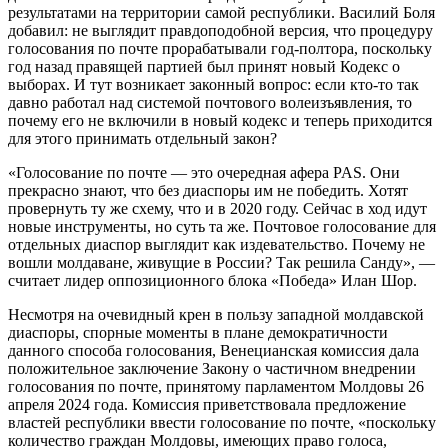
результатами на территории самой республики. Василий Боля
добавил: не выглядит правдоподобной версия, что процедуру
голосования по почте прорабатывали год-полтора, поскольку
год назад правящей партией был принят новый Кодекс о
выборах. И тут возникает законный вопрос: если кто-то так
давно работал над системой почтового волеизъявления, то
почему его не включили в новый кодекс и теперь приходится
для этого принимать отдельный закон?
«Голосование по почте — это очередная афера PAS. Они
прекрасно знают, что без диаспоры им не победить. Хотят
провернуть ту же схему, что и в 2020 году. Сейчас в ход идут
новые инструменты, но суть та же. Почтовое голосование для
отдельных диаспор выглядит как издевательство. Почему не
вошли молдаване, живущие в России? Так решила Санду», —
считает лидер оппозиционного блока «Победа» Илан Шор.
Несмотря на очевидный крен в пользу западной молдавской
диаспоры, спорные моменты в плане демократичности
данного способа голосования, Венецианская комиссия дала
положительное заключение Закону о частичном внедрении
голосования по почте, принятому парламентом Молдовы 26
апреля 2024 года. Комиссия приветствовала предложение
властей республики ввести голосование по почте, «поскольку
количество граждан Молдовы, имеющих право голоса,