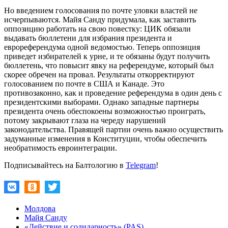
Но введением голосования по почте уловки властей не
исчерпываются. Майя Санду придумала, как заставить
оппозицию работать на свою повестку: ЦИК обязали
выдавать бюллетени для избрания президента и
еврореферендума одной ведомостью. Теперь оппозиция
приведет избирателей к урне, и те обязаны будут получить
бюллетень, что повысит явку на референдуме, который был
скорее обречен на провал. Результаты откорректируют
голосованием по почте в США и Канаде. Это
противозаконно, как и проведение референдума в один день с
президентскими выборами. Однако западные партнеры
президента очень обеспокоены возможностью проиграть,
потому закрывают глаза на череду нарушений
законодательства. Правящей партии очень важно осуществить
задуманные изменения в Конституции, чтобы обеспечить
необратимость евроинтеграции.
Подписывайтесь на Балтологию в
Telegram
!
Молдова
Майя Санду
«Действие и солидарность» (PAS)