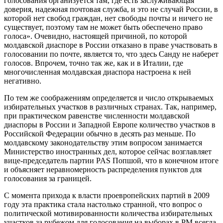
голосования организуется там, где есть заслуживающая
доверия, надежная почтовая служба, и это не случай России, в
которой нет свобод граждан, нет свободы почты и ничего не
существует, поэтому там не может быть обеспечено право
голоса». Очевидно, настоящей причиной, по которой
молдавской диаспоре в России отказано в праве участвовать в
голосовании по почте, является то, что здесь Санду не наберет
голосов. Впрочем, точно так же, как и в Италии, где
многочисленная молдавская диаспора настроена к ней
негативно.
По тем же соображениям определяется и число открываемых
избирательных участков в различных странах. Так, например,
при практическом равенстве численности молдавской
диаспоры в России и Западной Европе количество участков в
Российской Федерации обычно в десять раз меньше. По
молдавскому законодательству этим вопросом занимается
Министерство иностранных дел, которое сейчас возглавляет
вице-председатель партии PAS Попшой, что в конечном итоге
и объясняет неравномерность распределения пунктов для
голосования за границей.
С момента прихода к власти проевропейских партий в 2009
году эта практика стала настолько странной, что вопрос о
политической мотивированности количества избирательных
участков за рубежом для голосования на выборах в РМ всегда