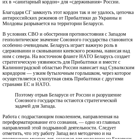
их в «санитарный кордон» для «сдерживания» России.
Благодаря СГ замкнуть этот кордон так и не удалось, цепочка
антироссийских режимов от Прибалтики до Украины и
Молдовы разрывается на территории Беларуси.
В условиях СВО и обострения противостояния с Западом
геополитическое значение Союзного государства становится
особенно очевидным. Беларусь играет важную роль в
сдерживании и сковывании киевского режима, нависая над
ним с севера. На восточном фланге НАТО Беларусь создает
стратегическую уязвимость для Прибалтики и вместе с
Калининградской областью России нависает над Сувалкским
коридором — узким бутылочным горлышком, через которое
осуществляется сухопутная связь Прибалтики с другими
странами ЕС и НАТО.
Поэтому отрыв Беларуси от России и разрушение
Союзного государства остаются стратегической
задачей для Запада.
Работа с подрастающим поколением, направленная на
переформатирование его сознания, — одно из главных
направлений этой подрывной деятельности. Следует
отметить, что эту работу Запад вел методично и на
протяжении многих лет, создавая для молодежи из Беларуси