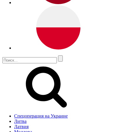
Спецоперация на Украине
Литва
Латвия
Молдова