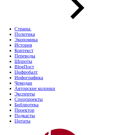
Страны
Политика
Экономика
История
Контекст
Переводы
Шпроты
BlogПост
Цифробалт
Инфографика
Чемодан
Авторские колонки
Эксперты
Спецпроекты
Библиотека
Проектор
Подкасты
Цитаты