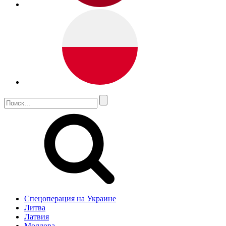
Спецоперация на Украине
Литва
Латвия
Молдова