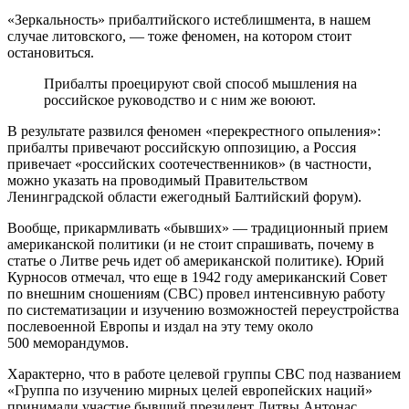
«Зеркальность» прибалтийского истеблишмента, в нашем
случае литовского, — тоже феномен, на котором стоит
остановиться.
Прибалты проецируют свой способ мышления на
российское руководство и с ним же воюют.
В результате развился феномен «перекрестного опыления»:
прибалты привечают российскую оппозицию, а Россия
привечает «российских соотечественников» (в частности,
можно указать на проводимый Правительством
Ленинградской области ежегодный Балтийский форум).
Вообще, прикармливать «бывших» — традиционный прием
американской политики (и не стоит спрашивать, почему в
статье о Литве речь идет об американской политике). Юрий
Курносов отмечал, что еще в 1942 году американский Совет
по внешним сношениям (СВС) провел интенсивную работу
по систематизации и изучению возможностей переустройства
послевоенной Европы и издал на эту тему около
500 меморандумов.
Характерно, что в работе целевой группы СВС под названием
«Группа по изучению мирных целей европейских наций»
принимали участие бывший президент Литвы Антонас