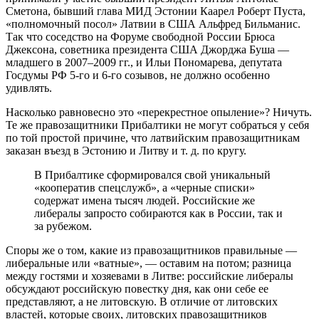
Сметона, бывший глава МИД Эстонии Каарел Роберт Пуста,
«полномочный посол» Латвии в США Альфред Бильманис.
Так что соседство на Форуме свободной России Брюса
Джексона, советника президента США Джорджа Буша —
младшего в 2007–2009 гг., и Ильи Пономарева, депутата
Госдумы РФ 5‑го и 6‑го созывов, не должно особенно
удивлять.
Насколько равновесно это «перекрестное опыление»? Ничуть.
Те же правозащитники Прибалтики не могут собраться у себя
по той простой причине, что латвийским правозащитникам
заказан въезд в Эстонию и Литву и т. д. по кругу.
В Прибалтике сформировался свой уникальный
«кооператив спецслужб», а «черные списки»
содержат имена тысяч людей. Российские же
либералы запросто собираются как в России, так и
за рубежом.
Споры же о том, какие из правозащитников правильные —
либеральные или «ватные», — оставим на потом; разница
между гостями и хозяевами в Литве: российские либералы
обсуждают российскую повестку дня, как они себе ее
представляют, а не литовскую. В отличие от литовских
властей, которые своих, литовских правозащитников