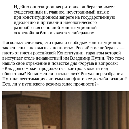
Идейно оппозиционная риторика либералов имеет
существенный и, главное, неустранимый изъян:
при конституционном запрете на государственную
идеологию и признании идеологического
разнообразия основной конституционной
«скрепой» всё-таки является либерализм.
Поскольку «человек, его права и свободы» конституционно
закреплены как «высшая ценность». Российские либералы —
плоть от плоти российской Конституции, гарантом которой
выступает столь ненавистный им Владимир Путин. Что тоже
нашло свое отражение в повестке дня Форума в вопросах:
«Как долго может продолжаться контроль власти над
обществом? Возможен ли раскол элит? Ритуал переизбрания
Путина: легитимация системы или фактор ее дестабилизации?
Есть ли у путинского режима запас прочности?»