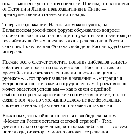
отказываются слушать категорически. Притом, что в отличие
от Эстонии и Латвии правозащитники в Литве —
преимущественно этнические литовцы.
Теперь о содержании. Насколько можно судить, на
Вильнюсском российском форуме обсуждались вопросы
сплочения российской оппозиции и участия ее в предстоящих
российских выборах, предпосылки к революции в России,
санкции. Повестка дня Форума свободной России куда более
интересна.
Прежде всего следует отметить попытку либералов заиметь
собственный проект на поле, которое в России называют
«российскими соотечественниками, проживающими за
рубежом». Этот проект заявлен в названии «Эмиграция и
метрополия: опыт и задачи сотрудничества». Проект вполне
может оказаться успешным — как в связи с идейной
слабостью проекта «российские соотечественники», так и в
связи с тем, что по умолчанию далеко не все формальные
соотечественники фактически признаются таковыми.
Во-вторых, это крайне интересная и злободневная тема:
«Может ли Россия остаться светской страной?» Тема
действительно современная, вот только либералы — совсем
не те люди, от которых можно ожидать ее решения.