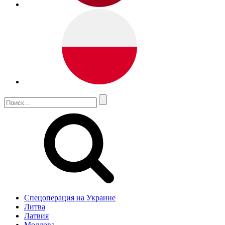
Спецоперация на Украине
Литва
Латвия
Молдова