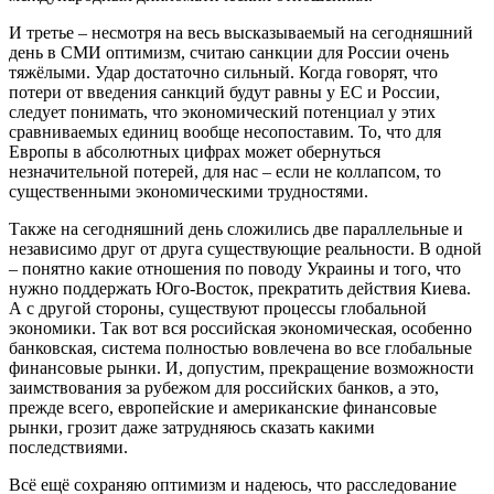
И третье – несмотря на весь высказываемый на сегодняшний
день в СМИ оптимизм, считаю санкции для России очень
тяжёлыми. Удар достаточно сильный. Когда говорят, что
потери от введения санкций будут равны у ЕС и России,
следует понимать, что экономический потенциал у этих
сравниваемых единиц вообще несопоставим. То, что для
Европы в абсолютных цифрах может обернуться
незначительной потерей, для нас – если не коллапсом, то
существенными экономическими трудностями.
Также на сегодняшний день сложились две параллельные и
независимо друг от друга существующие реальности. В одной
– понятно какие отношения по поводу Украины и того, что
нужно поддержать Юго-Восток, прекратить действия Киева.
А с другой стороны, существуют процессы глобальной
экономики. Так вот вся российская экономическая, особенно
банковская, система полностью вовлечена во все глобальные
финансовые рынки. И, допустим, прекращение возможности
заимствования за рубежом для российских банков, а это,
прежде всего, европейские и американские финансовые
рынки, грозит даже затрудняюсь сказать какими
последствиями.
Всё ещё сохраняю оптимизм и надеюсь, что расследование