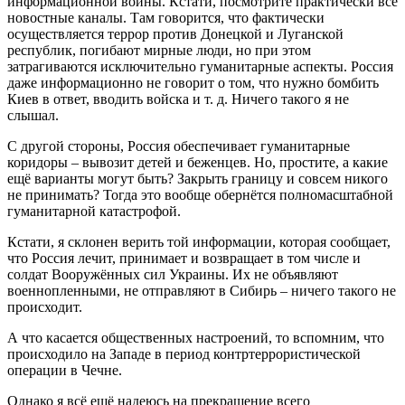
информационной войны. Кстати, посмотрите практически все
новостные каналы. Там говорится, что фактически
осуществляется террор против Донецкой и Луганской
республик, погибают мирные люди, но при этом
затрагиваются исключительно гуманитарные аспекты. Россия
даже информационно не говорит о том, что нужно бомбить
Киев в ответ, вводить войска и т. д. Ничего такого я не
слышал.
С другой стороны, Россия обеспечивает гуманитарные
коридоры – вывозит детей и беженцев. Но, простите, а какие
ещё варианты могут быть? Закрыть границу и совсем никого
не принимать? Тогда это вообще обернётся полномасштабной
гуманитарной катастрофой.
Кстати, я склонен верить той информации, которая сообщает,
что Россия лечит, принимает и возвращает в том числе и
солдат Вооружённых сил Украины. Их не объявляют
военнопленными, не отправляют в Сибирь – ничего такого не
происходит.
А что касается общественных настроений, то вспомним, что
происходило на Западе в период контртеррористической
операции в Чечне.
Однако я всё ещё надеюсь на прекращение всего