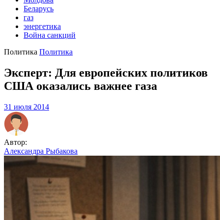
Беларусь
газ
энергетика
Война санкций
Политика
Политика
Эксперт: Для европейских политиков
США оказались важнее газа
31 июля 2014
Автор:
Александра Рыбакова