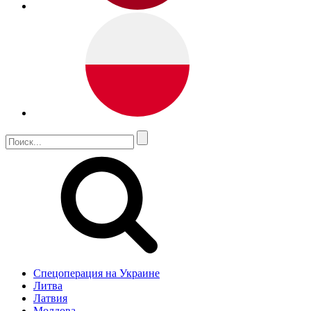
Спецоперация на Украине
Литва
Латвия
Молдова