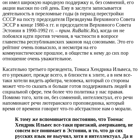
он имел широкую народную поддержку и, без сомнений, его
акции высоки по сей день. Ему в заслуги записывается
деятельность в переломные годы (в период перестройки
СССР на посту председателя Президиума Верховного Совета
ЭССР в конце 1980-х гг. и председателя Верховного Совета
Эстонии в 1990-1992 гг. –
прим. RuBaltic.Ru
), когда он не
побоялся идти против течения, в частности в вопросе
главенства республиканских законов над союзными. Это его
рейтинг очень повысило, и несмотря на его
коммунистическое прошлое, в обществе к нему до сих пор
отношение очень уважительное.
Касательно третьего президента, Томаса Хендрика Ильвеса, то
его упрекают, прежде всего, в близости к элите, а в нем все-
таки хотели видеть арбитра, человека, который со стороны
может что-то сказать и больше готов поддерживать людей в
социальной сфере, тем более что политика у нас правая.
Помимо того, хотя он, без сомнений, интеллектуал, его речи
напоминают речи лютеранского проповедника, который
время от времени говорит что-то абстрактное нам о морали.
К тому же вспоминается постоянно, что Тоомас
Хендрик Ильвес все-таки приезжий, американец, не
совсем все понимает в Эстонии, и то, что до сих
русских язык не выучил, хотя и интеллектуал. Да и