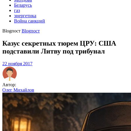
Беларусь
газ
энергетика
Война санкций
Blogпост
Blogпост
Казус секретных тюрем ЦРУ: США
подставили Литву под трибунал
22 ноября 2017
Автор:
Олег Михайлов