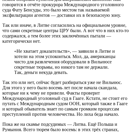
говорится в отчёте прокурора Международного уголовного
суда Фату Бенсуды, это было местом так называемой
эксфильтрации агентов — доставки их в безопасную зону.
Так или иначе, в Литве согласились на официальном уровне,
что сами секретные центры ЦРУ были. А вот что в них кто-то
содержался, а тем более этих заключённых пытали —
категорически нет.
«Не хватает доказательств», — заявили в Литве и
хотели на этом успокоиться. Мол, да, американцы
чисто для развлечения оборудовали в Вильнюсе
секретные тюрьмы, но никого там не держали.
Так, деньги некуда девать.
Так это или нет, сейчас будет разбираться уже не Вильнюс.
Для этого у него было восемь лет после начала скандала,
которые ни к чему не привели. Факты проверит
Международный уголовный суд в Гааге. Кстати, не стоит его
путать с Международным судом ООН, который также в Гааге
и который обыватель знает по самым громким процессам
преступлений против человечества. Но лиха беда начало.
Пока же на скамье подсудимых — Литва. Ещё Польша и
Румыния. Всего тюрем было восемь: в этих трёх странах,