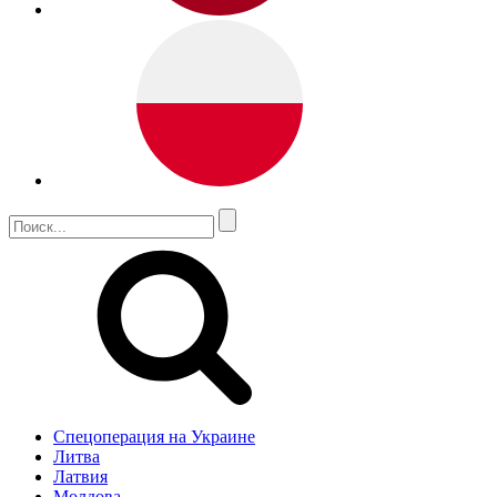
Спецоперация на Украине
Литва
Латвия
Молдова