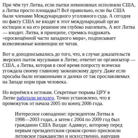
При чём тут Литва, если пытки невиновных исполняли США,
а Литва просто площадка?! Всё правильно, если бы США
были членами Международного уголовного суда. А сегодня
по факту США не входят в этот международный орган
юстиции и на его решение им глубоко наплевать. А вот Литва
— входит. Литва, в принципе, стремясь подражать
«просвещённой части западного мира», подписывает
всевозможные конвенции не читая.
Вот и доподписывались до того, что, в случае доказательств
зверских пыток мусульман в Литве, ответит не организатор —
США, а Литва, которая в своё время попросту всячески
угождала своему главному заокеанскому другу. Даже если
просьбы были незаконными и далеки от так прославляемых
на Западе норм прав человека.
Но вернёмся к истокам. Секретные тюрьмы ЦРУ в
Литве
работали недолго
. Точно установлено, что в
промежуток от начала 2005 по конец 2006 года.
Интересное совпадение: президентом Литвы в
1998—2003 годах, а затем с 2004 по 2009 год был
гражданин США Валдас Адамкус, которому перед
первым президентским сроком срочно присвоили
литовское гражданство и искусственно, нарушив