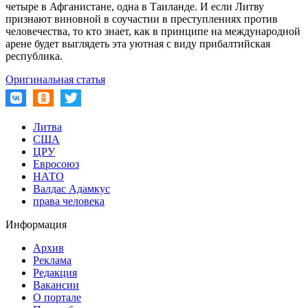
четыре в Афганистане, одна в Таиланде. И если Литву
признают виновной в соучастии в преступлениях против
человечества, то кто знает, как в принципе на международной
арене будет выглядеть эта уютная с виду прибалтийская
республика.
Оригинальная статья
Литва
США
ЦРУ
Евросоюз
НАТО
Валдас Адамкус
права человека
Информация
Архив
Реклама
Редакция
Вакансии
О портале