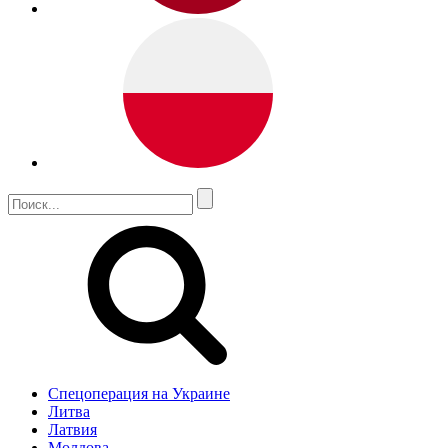
Спецоперация на Украине
Литва
Латвия
Молдова