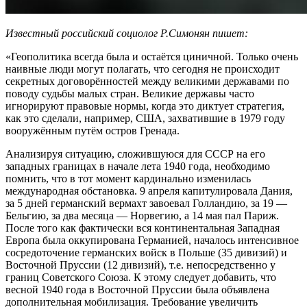
Известный российский социолог Р.Симонян пишет:
«Геополитика всегда была и остаётся циничной. Только очень
наивные люди могут полагать, что сегодня не происходит
секретных договорённостей между великими державами по
поводу судьбы малых стран. Великие державы часто
игнорируют правовые нормы, когда это диктует стратегия,
как это сделали, например, США, захватившие в 1979 году
вооружённым путём остров Гренада.
Анализируя ситуацию, сложившуюся для СССР на его
западных границах в начале лета 1940 года, необходимо
помнить, что в тот момент кардинально изменилась
международная обстановка. 9 апреля капитулировала Дания,
за 5 дней германский вермахт завоевал Голландию, за 19 —
Бельгию, за два месяца — Норвегию, а 14 мая пал Париж.
После того как фактически вся континентальная Западная
Европа была оккупирована Германией, началось интенсивное
сосредоточение германских войск в Польше (35 дивизий) и
Восточной Пруссии (12 дивизий), т.е. непосредственно у
границ Советского Союза. К этому следует добавить, что
весной 1940 года в Восточной Пруссии была объявлена
дополнительная мобилизация. Требование увеличить