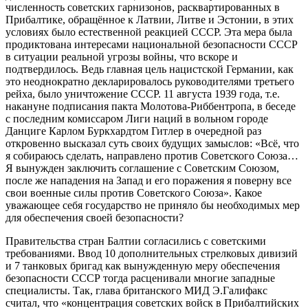
численность советских гарнизонов, расквартированных в
Прибалтике, обращённое к Латвии, Литве и Эстонии, в этих
условиях было естественной реакцией СССР. Эта мера была
продиктована интересами национальной безопасности СССР
в ситуации реальной угрозы войны, что вскоре и
подтвердилось. Ведь главная цель нацистской Германии, как
это неоднократно декларировалось руководителями третьего
рейха, было уничтожение СССР. 11 августа 1939 года, т.е.
накануне подписания пакта Молотова-Риббентропа, в беседе
с последним комиссаром Лиги наций в вольном городе
Данциге Карлом Буркхардтом Гитлер в очередной раз
откровенно высказал суть своих будущих замыслов: «Всё, что
я собираюсь сделать, направлено против Советского Союза…
Я вынужден заключить соглашение с Советским Союзом,
после же нападения на Запад и его поражения я поверну все
свои военные силы против Советского Союза». Какое
уважающее себя государство не приняло бы необходимых мер
для обеспечения своей безопасности?
Правительства стран Балтии согласились с советскими
требованиями. Ввод 10 дополнительных стрелковых дивизий
и 7 танковых бригад как вынужденную меру обеспечения
безопасности СССР тогда расценивали многие западные
специалисты. Так, глава британского МИД Э.Галифакс
считал, что «концентрация советских войск в Прибалтийских