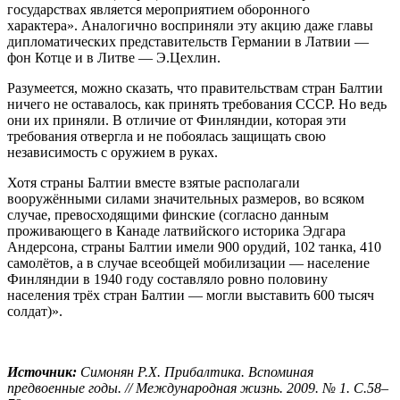
государствах является мероприятием оборонного
характера». Аналогично восприняли эту акцию даже главы
дипломатических представительств Германии в Латвии —
фон Котце и в Литве — Э.Цехлин.
Разумеется, можно сказать, что правительствам стран Балтии
ничего не оставалось, как принять требования СССР. Но ведь
они их приняли. В отличие от Финляндии, которая эти
требования отвергла и не побоялась защищать свою
независимость с оружием в руках.
Хотя страны Балтии вместе взятые располагали
вооружёнными силами значительных размеров, во всяком
случае, превосходящими финские (согласно данным
проживающего в Канаде латвийского историка Эдгара
Андерсона, страны Балтии имели 900 орудий, 102 танка, 410
самолётов, а в случае всеобщей мобилизации — население
Финляндии в 1940 году составляло ровно половину
населения трёх стран Балтии — могли выставить 600 тысяч
солдат)».
Источник:
Симонян Р.Х. Прибалтика. Вспоминая
предвоенные годы. // Международная жизнь. 2009. № 1. С.58–