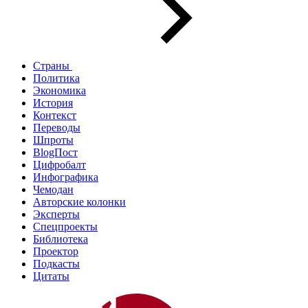
Страны
Политика
Экономика
История
Контекст
Переводы
Шпроты
BlogПост
Цифробалт
Инфографика
Чемодан
Авторские колонки
Эксперты
Спецпроекты
Библиотека
Проектор
Подкасты
Цитаты