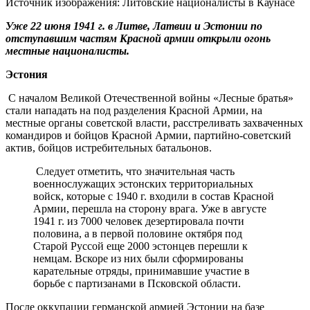
Источник изображения: Литовские националисты в Каунасе
Уже 22 июня 1941 г. в Литве, Латвии и Эстонии по
отступавшим частям Красной армии открыли огонь
местные националисты.
Эстония
С началом Великой Отечественной войны «Лесные братья»
стали нападать на под разделения Красной Армии, на
местные органы советской власти, расстреливать захваченных
командиров и бойцов Красной Армии, партийно-советский
актив, бойцов истребительных батальонов.
Следует отметить, что значительная часть
военнослужащих эстонских территориальных
войск, которые с 1940 г. входили в состав Красной
Армии, перешла на сторону врага. Уже в августе
1941 г. из 7000 человек дезертировала почти
половина, а в первой половине октября под
Старой Руссой еще 2000 эстонцев перешли к
немцам. Вскоре из них были сформированы
карательные отряды, принимавшие участие в
борьбе с партизанами в Псковской области.
После оккупации германской армией Эстонии на базе