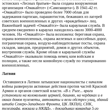
эстонских «Лесных братьев» была создана вооруженная
организация «Омакайтсе» («Самозащита»). В 1941-42 гг.
«Омакайтсе» было проведено более 7000 облав для
задержания партизан, парашютистов, бежавших из лагерей
советских военнопленных и других «враждебных» лиц.
Важнейшей задачей «Омакайтсе» была караульная служба. В
среднем ежедневно в караулах находилось около 3000-4000
человек. На «Омакайтсе» была возложена: береговая охрана,
охрана военнопленных, охрана железных и шоссейных дорог,
пограничная охрана, воздухо-наблюдательные посты, охрана
складов, заводов, предприятий, домов и других объектов,
внутренняя служба. Кроме облав и караульной службы
«Омакайтсе» оказывали помощь немец ким войскам и
полиции, а также несли конвойную службу по этапированию
военнопленных.
Латвия
Оставшиеся в Латвии латышские националисты с началом
войны развернули активные действия против частей Красной
Армии и органов советской власти.
«В г. Риге... враги
установили на колокольнях церквей, башнях, на чердаках и в
окнах домов пулеметы, автоматы и вели обстрел улиц, зданий
штаба Северо-3ападного Фронта, ЦК ЛКП(б), СНК,
телеграфа, вокзала и НКВД», - докладывал командир 5-го