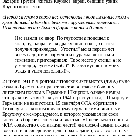
Захарий Грузин, житель Каунаса, еврей, бывший узник
Каунасского гетто:
«Перед спуском в город нас остановили вооруженные люди в
гражданской одежде с белыми нарукавными повязками.
Некоторые из них были в форме литовской армии...
Нас завели во двор. По глупости я подошел к
колодцу, набрал из ведра кувшин воды, за что я
получил прикладом. "Угостил" меня парень лет
восемнадцати в форменной фуражке литовской
гимназии, приговаривая: "Твое место у стены, а не
у колодца, рупуже (жаба)". Разбил кувшин в моих
руках и ушел довольный».
23 июня 1941 г. Фронтом литовских активистов (ФЛА) было
создано Временное правительство во главе с бывшим
литовским послом в Германии Шкирпой, однако немцы —
это правительство 5 августа 1941 г. распустили, а Шкирпу из
Германии не выпустили. 15 сентября ФЛА обратился к
Гитлеру и главнокомандующему германскими войсками
Браухичу с меморандумом, в котором указывал на свои
заслуги в борьбе с советской властью: «После начала войны
ФЛА совместно с остатками частей литовской армии начали
восстание и совершили целый ряд заданий, согласованных с
немецким военным командованием. В восстании участвовало