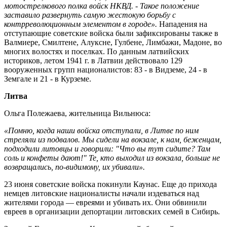
мотострелкового полка войск НКВД. - Такое положение
заставило развернуть самую жестокую борьбу с
контрреволюционным элементом в городе».
Нападения на
отступающие советские войска были зафиксированы также в
Валмиере, Смилтене, Алуксне, Гулбене, Лимбажи, Мадоне, во
многих волостях и поселках. По данным латвийских
историков, летом 1941 г. в Латвии действовало 129
вооруженных групп националистов: 83 - в Видземе, 24 - в
Земгале и 21 - в Курземе.
Литва
Ольга Полежаева, жительница Вильнюса:
«Помню, когда наши войска отступали, в Литве по ним
стреляли из подвалов. Мы сидели на вокзале, к нам, беженцам,
подходили литовцы и говорили: "Что вы тут сидите? Там
соль и конфеты дают!" Те, кто выходил из вокзала, больше не
возвращались, по-видимому, их убивали».
23 июня советские войска покинули Каунас. Еще до прихода
немцев литовские националисты начали издеваться над
жителями города — евреями и убивать их. Они обвинили
евреев в организации депортации литовских семей в Сибирь.