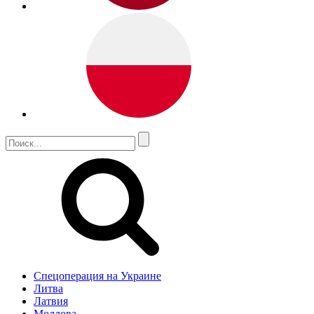
Спецоперация на Украине
Литва
Латвия
Молдова