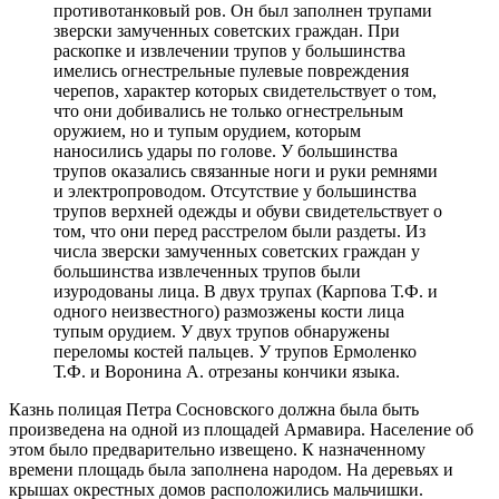
противотанковый ров. Он был заполнен трупами
зверски замученных советских граждан. При
раскопке и извлечении трупов у большинства
имелись огнестрельные пулевые повреждения
черепов, характер которых свидетельствует о том,
что они добивались не только огнестрельным
оружием, но и тупым орудием, которым
наносились удары по голове. У большинства
трупов оказались связанные ноги и руки ремнями
и электропроводом. Отсутствие у большинства
трупов верхней одежды и обуви свидетельствует о
том, что они перед расстрелом были раздеты. Из
числа зверски замученных советских граждан у
большинства извлеченных трупов были
изуродованы лица. В двух трупах (Карпова Т.Ф. и
одного неизвестного) размозжены кости лица
тупым орудием. У двух трупов обнаружены
переломы костей пальцев. У трупов Ермоленко
Т.Ф. и Воронина А. отрезаны кончики языка.
Казнь полицая Петра Сосновского должна была быть
произведена на одной из площадей Армавира. Население об
этом было предварительно извещено. К назначенному
времени площадь была заполнена народом. На деревьях и
крышах окрестных домов расположились мальчишки.