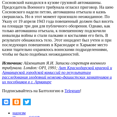
Сосновский находился в кузове грузовой автомашины.
Председатель Военного трибунала огласил приговор. На шею
Сосновского надели петлю, автомашина отъехала и казнь
свершилась. Но в этот момент произошло неожиданное. По
Указу от 19 апреля 1943 года повешенный должен был висеть
на площади три дня для публичного обозрения. Однако, как
только автомашина отъехала, к повешенному подскочили
инвалиды войны и стали палками и костылями его бить. В
результате обнажилось тело. Этот инцидент был учтен и при
последующих повешениях в Краснодаре и Харькове место
казни тщательно охранялось воинскими подразделениями,
чтобы не было подобных неожиданностей.
Источник:
Айзенштат Я.И. Записки секретаря военного
трибунала. London: OPI, 1991;
Акт Краснодарской краевой и
Армавирской городской комиссий по результатам
расследования злодеяний немецко-фашистских захватчиков и
их пособников в г. Армавире
Подписывайтесь на Балтологию в
Telegram
!
нацизм