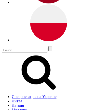
Спецоперация на Украине
Литва
Латвия
Молдова