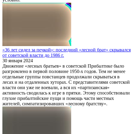
«36 лет сидел за печкой»: последний «лесной брат» скрывался
от советской власти до 1986 г.
30 января 2024
Движение «лесных братьев» в советской Прибалтике было
разгромлено в первой половине 1950-х годов. Тем не менее
отдельные группы повстанцев продолжали скрываться в
лесах и на отдаленных хуторах. С представителями советской
власти они уже не воевали, а вся их «партизанская»
активность сводилась к игре в прятки. Этому способствовали
глухие прибалтийские пущи и помощь части местных
жителей, симпатизировавших «лесному братству».