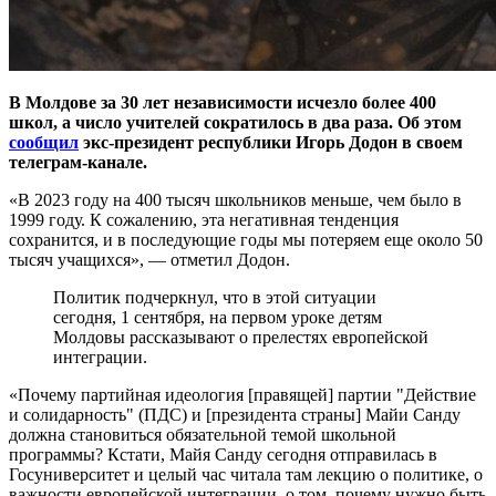
В Молдове за 30 лет независимости исчезло более 400
школ, а число учителей сократилось в два раза. Об этом
сообщил
экс-президент республики Игорь Додон в своем
телеграм-канале.
«В 2023 году на 400 тысяч школьников меньше, чем было в
1999 году. К сожалению, эта негативная тенденция
сохранится, и в последующие годы мы потеряем еще около 50
тысяч учащихся», — отметил Додон.
Политик подчеркнул, что в этой ситуации
сегодня, 1 сентября, на первом уроке детям
Молдовы рассказывают о прелестях европейской
интеграции.
«Почему партийная идеология [правящей] партии "Действие
и солидарность" (ПДС) и [президента страны] Майи Санду
должна становиться обязательной темой школьной
программы? Кстати, Майя Санду сегодня отправилась в
Госуниверситет и целый час читала там лекцию о политике, о
важности европейской интеграции, о том, почему нужно быть