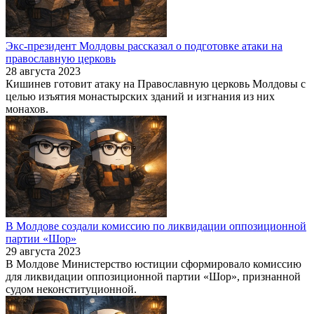
Экс-президент Молдовы рассказал о подготовке атаки на
православную церковь
28 августа 2023
Кишинев готовит атаку на Православную церковь Молдовы с
целью изъятия монастырских зданий и изгнания из них
монахов.
В Молдове создали комиссию по ликвидации оппозиционной
партии «Шор»
29 августа 2023
В Молдове Министерство юстиции сформировало комиссию
для ликвидации оппозиционной партии «Шор», признанной
судом неконституционной.