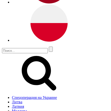
Спецоперация на Украине
Литва
Латвия
Молдова