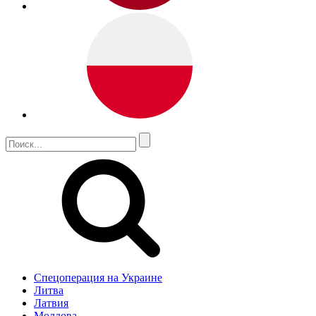
Спецоперация на Украине
Литва
Латвия
Молдова