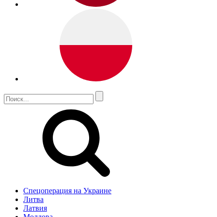
Спецоперация на Украине
Литва
Латвия
Молдова