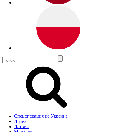
Спецоперация на Украине
Литва
Латвия
Молдова