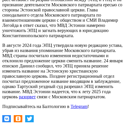
признание деятельности Московского патриархата ересью со
стороны Эстонской православной церкви. Глава
синодального отдела Московского патриархата по
взаимоотношениям церкви с обществом и СМИ Владимир
Легойда в ответ сказал, что МВД Эстонии намерено
уничтожить ЭПЦ и загнать верующих в юрисдикцию
Константинопольского патриархата.
В августе 2024 года ЭПЦ утвердила новую редакцию устава,
убрав из названия упоминание Московского патриархата.
МВД страны посчитало изменения недостаточными и
отклонило предложение церкви сменить название. 24 января
епископ Даниил сообщил, что ЭПЦ приняла решение
изменить название на Эстонскую христианскую
православную церковь. Позднее регистрационный отдел
посчитал предложенное название вводящим в заблуждение,
однако Тартуский уездный суд разрешил ЭПЦ изменить
название. МВД Эстонии надеется, что к лету 2025 года
церковь
разорвет
связи с Московским патриархатом.
Подписывайтесь на Балтологию в
Telegram
!