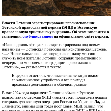
Власти Эстонии зарегистрировали переименование
Эстонской православной церкви (ЭПЦ) в Эстонскую
православную христианскую церковь. Об этом говорится в
заявлении,
опубликованном
на официальном сайте церкви.
«Наша церковь официально зарегистрирована под новым
названием — Эстонская православная христианская церковь.
<...> Новое наименование подчеркивает нашу миссию —
служить всем жителям Эстонии, сохраняя преемственно и
непрерывно многовековые традиции православия в
Эстонии», — указывается в тексте.
В церкви отметили, что изменения не затрагивают
ее каноническое устройство и все приходы
продолжат деятельность в обычном режиме.
В мае 2024 года парламент Эстонии объявил Русскую
православную церковь (РПЦ) институтом, поддерживающим
специальную военную операцию России на Украине. Лаури
Ляэнеметс, занимавший тогда пост главы МВД, заявил, что
рассчитывает на разрыв отношений между ЭПЦ и РПЦ и на