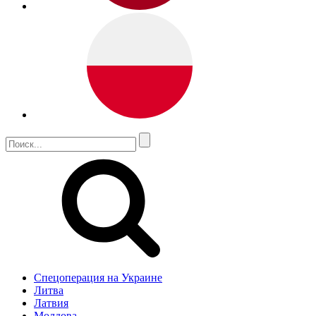
Спецоперация на Украине
Литва
Латвия
Молдова