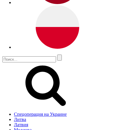
Спецоперация на Украине
Литва
Латвия
Молдова