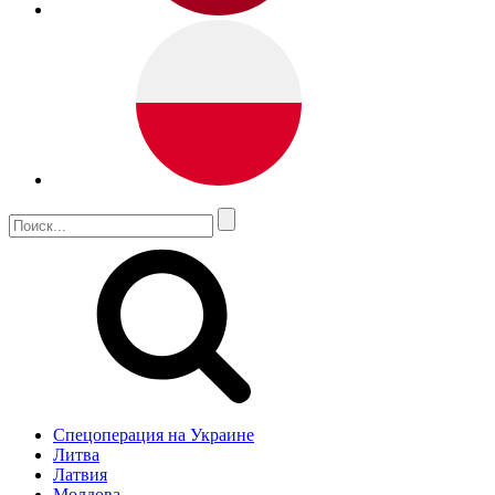
Спецоперация на Украине
Литва
Латвия
Молдова