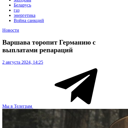
Беларусь
газ
энергетика
Война санкций
Новости
Варшава торопит Германию с
выплатами репараций
2 августа 2024, 14:25
Мы в Телеграм