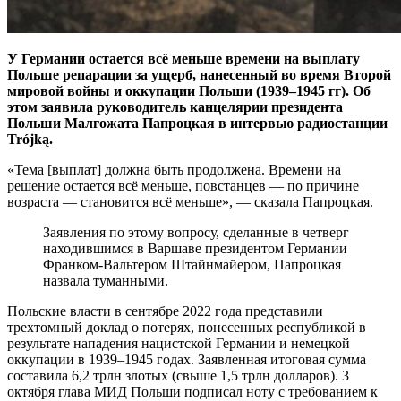
У Германии остается всё меньше времени на выплату
Польше репарации за ущерб, нанесенный во время Второй
мировой войны и оккупации Польши (1939
–1945 гг). Об
этом заявила руководитель канцелярии президента
Польши Малгожата Папроцкая в интервью радиостанции
Trójką.
«Тема [выплат] должна быть продолжена. Времени на
решение остается всё меньше, повстанцев — по причине
возраста — становится всё меньше», — сказала Папроцкая.
Заявления по этому вопросу, сделанные в четверг
находившимся в Варшаве президентом Германии
Франком-Вальтером Штайнмайером, Папроцкая
назвала туманными.
Польские власти в сентябре 2022 года представили
трехтомный доклад о потерях, понесенных республикой в
результате нападения нацистской Германии и немецкой
оккупации в 1939–1945 годах. Заявленная итоговая сумма
составила 6,2 трлн злотых (свыше 1,5 трлн долларов). 3
октября глава МИД Польши подписал ноту с требованием к