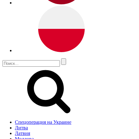
Спецоперация на Украине
Литва
Латвия
Молдова