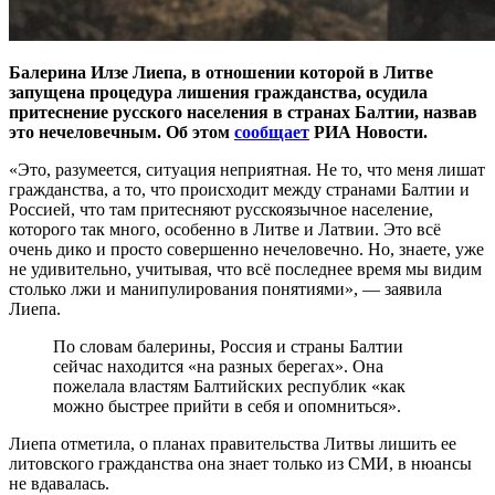
Балерина Илзе Лиепа, в отношении которой в Литве
запущена процедура лишения гражданства, осудила
притеснение русского населения в странах Балтии, назвав
это нечеловечным. Об этом
сообщает
РИА Новости.
«Это, разумеется, ситуация неприятная. Не то, что меня лишат
гражданства, а то, что происходит между странами Балтии и
Россией, что там притесняют русскоязычное население,
которого так много, особенно в Литве и Латвии. Это всë
очень дико и просто совершенно нечеловечно. Но, знаете, уже
не удивительно, учитывая, что всë последнее время мы видим
столько лжи и манипулирования понятиями», — заявила
Лиепа.
По словам балерины, Россия и страны Балтии
сейчас находится «на разных берегах». Она
пожелала властям Балтийских республик «как
можно быстрее прийти в себя и опомниться».
Лиепа отметила, о планах правительства Литвы лишить ее
литовского гражданства она знает только из СМИ, в нюансы
не вдавалась.