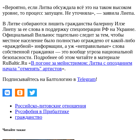
«Вероятно, если Литва обсуждала всë это на таком высоком
уровне, то процесс запущен. Не уточняла», — заявила Лиепа.
В Литве собираются лишить гражданства балерину Илзе
Лиепу за ее слова в поддержку спецоперации РФ на Украине.
Официальный Вильнюс тщательно следит за тем, чтобы
местное население было полностью ограждено от какой-либо
«враждебной» информации, а уж «неправильные» слова
собственной гражданки — это вообще угроза национальной
безопасности. Подробнее об этом читайте в материале
RuBaltic.Ru «
В погоне за мейнстримом: Литва с опозданием
начала "отменять" артистов
».
Подписывайтесь на Балтологию в
Telegram
!
Российско-литовские отношения
Русофобия в Прибалтике
гражданство
Читайте также