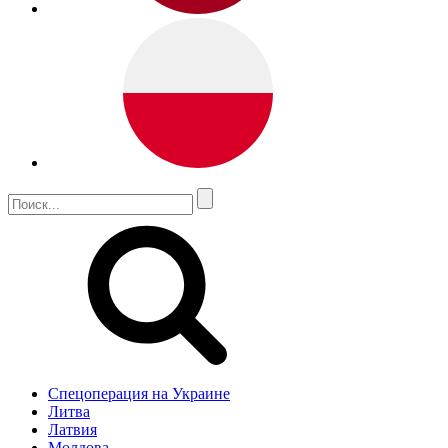
Спецоперация на Украине
Литва
Латвия
Молдова