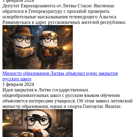
1 февраля 2024
Депутат Европарламента от Литвы Стасис Якелюнас
обратился в Генпрокуратуру с просьбой проверить
оскорбительные высказывания телеведущего Альгиса
Раманаускаса в адрес русскоязычных жителей республики.
Министр образования Литвы объяснил идею закрытия
русских школ
1 февраля 2024
Идея закрытия в Литве государственных
общеобразовательных школ с русским языком обучения
объясняется интересами учащихся. Об этом заявил литовский
министр образования, науки и спорта Гинтаутас Якштас.