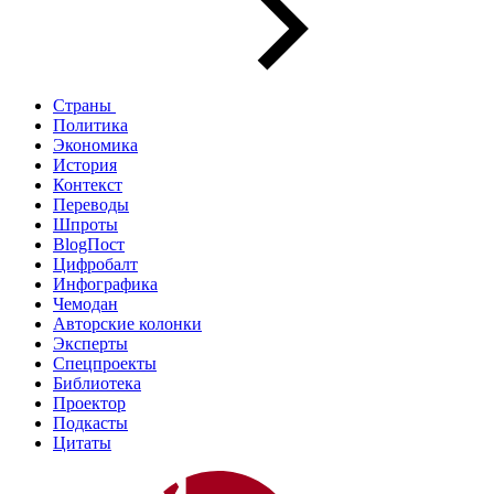
Страны
Политика
Экономика
История
Контекст
Переводы
Шпроты
BlogПост
Цифробалт
Инфографика
Чемодан
Авторские колонки
Эксперты
Спецпроекты
Библиотека
Проектор
Подкасты
Цитаты