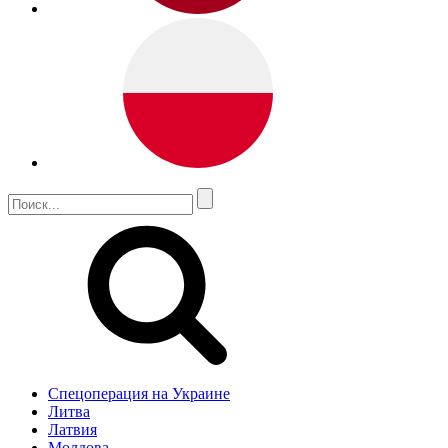
Спецоперация на Украине
Литва
Латвия
Молдова