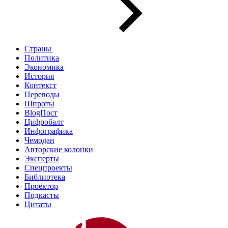
Страны
Политика
Экономика
История
Контекст
Переводы
Шпроты
BlogПост
Цифробалт
Инфографика
Чемодан
Авторские колонки
Эксперты
Спецпроекты
Библиотека
Проектор
Подкасты
Цитаты