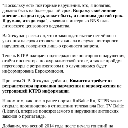
"Поскольку есть повторные нарушения, это, я полагаю,
должно быть на более долгий срок.
Выражу своё личное
мнение - на два года, может быть, и слишком долгий срок.
Я думаю, что до года
", - заявил в интервью BNS глава
литовского цензорного ведомства.
Вайтекунас рассказал, что в законодательстве нет чёткого
указания на сроки отключения канала в случае повторного
нарушения, говорится лишь о срочности запрета.
Теперь КТРВ ожидает подтверждение повторного нарушения,
отчёта инспектора по журналистской этике, а также пройдут
переговоры с ретранслятором и о случившемся будет
информирована Еврокомиссия.
При этом Э. Вайтекунас добавил,
Комиссия требует от
ретранслятора признания нарушения и опровержения не
устроившей КТРВ информации
.
Напомним, как писал ранее портал RuBaltic.Ru, КТРВ также
открыла производство в отношении телеканала Ren TV Baltic
(Lietuva), впервые подозреваемого в нарушении литовских
законов о пропаганде.
Добавим, что весной 2014 года после начала гонений на