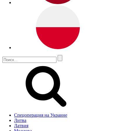
Спецоперация на Украине
Литва
Латвия
Молдова