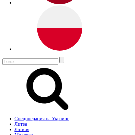
Спецоперация на Украине
Литва
Латвия
Молдова