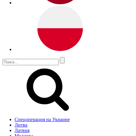
Спецоперация на Украине
Литва
Латвия
Молдова