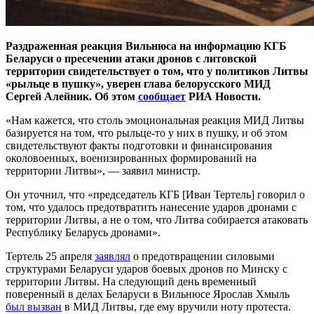
Раздраженная реакция Вильнюса на информацию КГБ
Беларуси о пресечении атаки дронов с литовской
территории свидетельствует о том, что у политиков Литвы
«рыльце в пушку», уверен глава белорусского МИД
Сергей Алейник. Об этом
сообщает
РИА Новости.
«Нам кажется, что столь эмоциональная реакция МИД Литвы
базируется на том, что рыльце-то у них в пушку, и об этом
свидетельствуют факты подготовки и финансирования
околовоенных, военизированных формирований на
территории Литвы», — заявил министр.
Он уточнил, что «председатель КГБ [Иван Тертель] говорил о
том, что удалось предотвратить нанесение ударов дронами с
территории Литвы, а не о том, что Литва собирается атаковать
Республику Беларусь дронами».
Тертель 25 апреля
заявлял
о предотвращении силовыми
структурами Беларуси ударов боевых дронов по Минску с
территории Литвы. На следующий день временный
поверенный в делах Беларуси в Вильнюсе Ярослав Хмыль
был вызван
в МИД Литвы, где ему вручили ноту протеста.