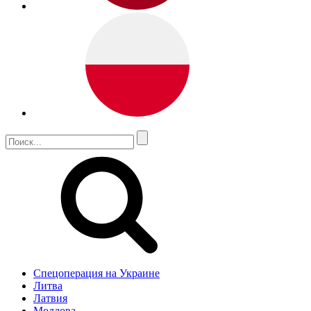
Спецоперация на Украине
Литва
Латвия
Молдова