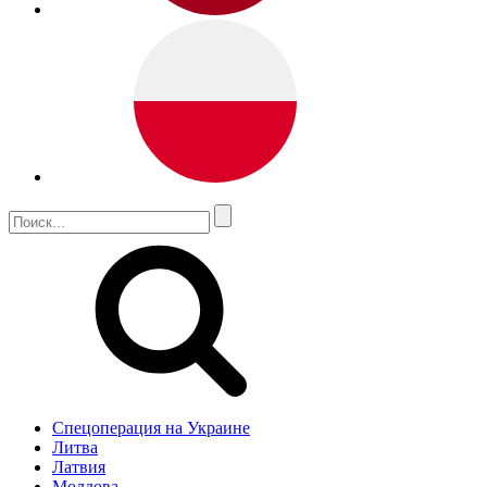
Спецоперация на Украине
Литва
Латвия
Молдова