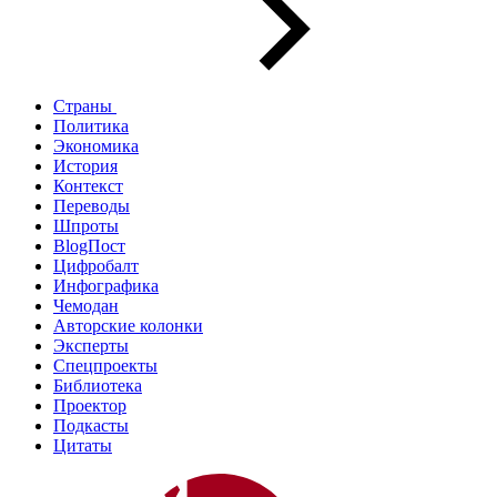
Страны
Политика
Экономика
История
Контекст
Переводы
Шпроты
BlogПост
Цифробалт
Инфографика
Чемодан
Авторские колонки
Эксперты
Спецпроекты
Библиотека
Проектор
Подкасты
Цитаты